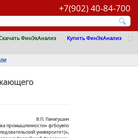
+7(902) 40-84-700
Скачать ФинЭкАнализ
Купить ФинЭкАнализ
ели
ежающего
В.П. Панагушин
мика промышленности» фгбоувпо
ледовательский университет)»,