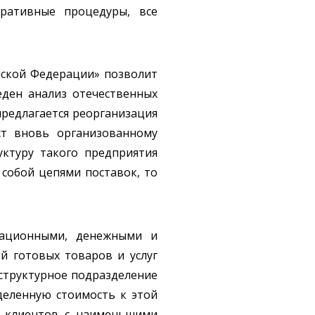
ративные процедуры, все
йской Федерации» позволит
ден анализ отечественных
предлагается реорганизация
ст вновь организованному
ктуру такого предприятия
 собой цепями поставок, то
мационными, денежными и
й готовых товаров и услуг
 структурное подразделение
деленную стоимость к этой
и клиентов с наименьшими