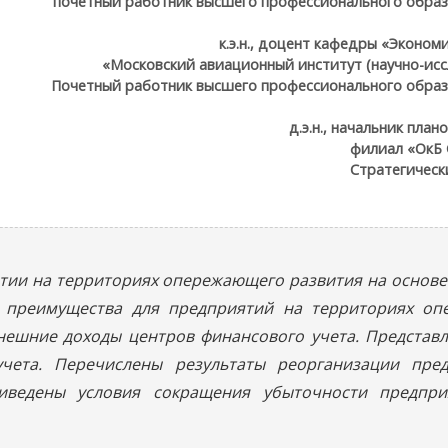
почетный работник высшего профессионального образ
к.э.н., доцент кафедры «Эконо
«Московский авиационный институт (научно-исс
Почетный работник высшего профессионального образ
д.э.н., начальник пла
филиал «ОкБ 
Стратегическ
тии на территориях опережающего развития на основе
ы преимущества для предприятий на территориях оп
нешние доходы центров финансового учета. Представ
чета. Перечислены результаты реорганизации пре
риведены условия сокращения убыточности предпри