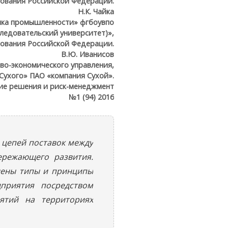
ования Российской Федерации.
Н.К. Чайка
мика промышленности» фгбоувпо
ледовательский университет)»,
ования Российской Федерации.
В.Ю. Иванисов
ново-экономического управления,
Сухого» ПАО «компания Сухой».
ие решения и риск-менеджмент
№1 (94) 2016
 цепей поставок между
ережающего развития.
лены типы и принципы
дприятия посредством
ятий на территориях