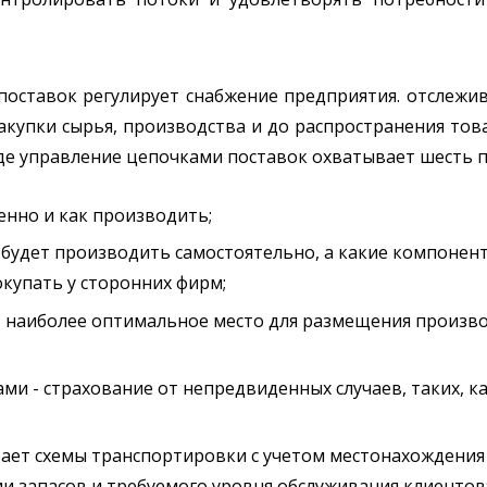
поставок регулирует снабжение предприятия. отслежи
закупки сырья, производства и до распространения тов
иде управление цепочками поставок охватывает шесть 
енно и как производить;
а будет производить самостоятельно, а какие компонен
окупать у сторонних фирм;
 наиболее оптимальное место для размещения произв
ми - страхование от непредвиденных случаев, таких, ка
ает схемы транспортировки с учетом местонахождения
и запасов и требуемого уровня обслуживания клиентов