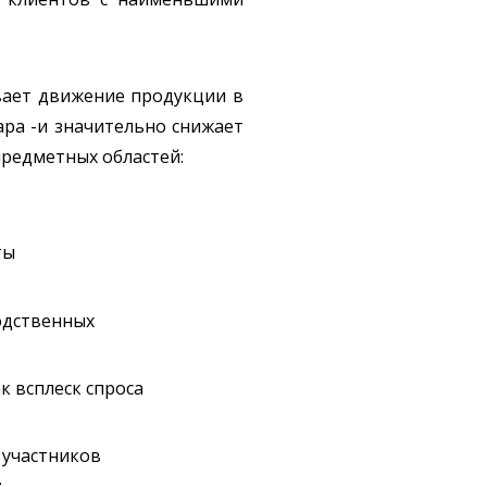
вает движение продукции в
ара -и значительно снижает
предметных областей:
ты
одственных
к всплеск спроса
 участников
;