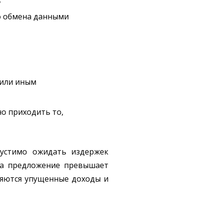
о обмена данными
 или иным
но приходить то,
устимо ожидать издержек
гда предложение превышает
ляются упущенные доходы и