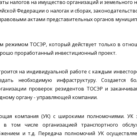
аты налогов на имущество организаций и земельного н
ийской Федерации о налогах и сборах, законодательств
правовыми актами представительных органов муници
м режимом ТОСЭР, который действует только в отнош
хорошо проработанный инвестиционный проект.
роится на индивидуальной работе с каждым инвесторо
оздать необходимую инфраструктуру. Создается б
рганизации проверок резидентов ТОСЭР и заканчива
дному органу - управляющей компании.
ющая компания (УК) с широкими полномочиями. УК 
, в том числе организацией транспортного обслуж
набжением и т.д. Передача полномочий УК осуществля