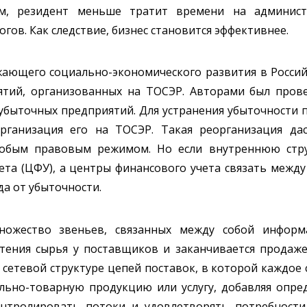
ом, резидент меньше тратит времени на админист
гов. Как следствие, бизнес становится эффективнее.
ающего социально-экономического развития в Росси
тий, организованных на ТОСЭР. Авторами был прове
убыточных предприятий. Для устранения убыточности 
организация его на ТОСЭР. Такая реорганизация да
собым правовым режимом. Но если внутреннюю стру
та (ЦФУ), а центры финансового учета связать между
да от убыточности.
множество звеньев, связанных между собой инфор
тения сырья у поставщиков и заканчивается продаже
й сетевой структуре цепей поставок, в которой каждое
ально-товарную продукцию или услугу, добавляя опре
контролировать потоки и удовлетворять потребност