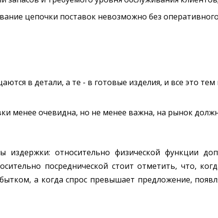
вание цепочки поставок невозможно без оперативног
ются в детали, а те - в готовые изделия, и все это тем
вки менее очевидна, но не менее важна, на рынок долж
ы издержки: относительно физической функции доп
носительно посреднической стоит отметить, что, ко
убытком, а когда спрос превышает предложение, появ