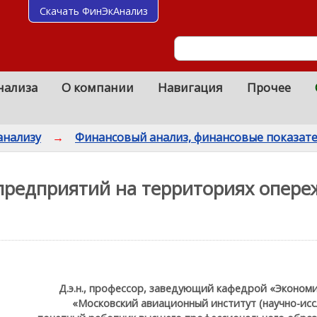
Скачать ФинЭкАнализ
нализа
О компании
Навигация
Прочее
анализу
→
Финансовый анализ, финансовые показат
предприятий на территориях опер
Д.э.н., профессор, заведующий кафедрой «Эконо
«Московский авиационный институт (научно-исс