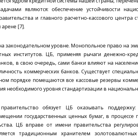
ется ядром кредитной системы нашей страны, перечень
дачами являются: обеспечение устойчивости наци
равительства и главного расчетно-кассового центра 
арене [7].
 на законодательном уровне. Монопольное право на э
ных институтов. ЦБ, применяя рычаги денежно-кред
нков, в свою очередь, сами банки влияют на населени
личность коммерческих банков. Существует специаль
ьном порядке помещаются все кассовые резервы комме
ия необходимого уровня стандартизации в национально
правительство обязует ЦБ оказывать поддержку:
змещении государственных ценных бумаг, в процессе 
ства. ЦБ вправе от имени правительства регулиро
яется традиционным хранителем золотовалютных 