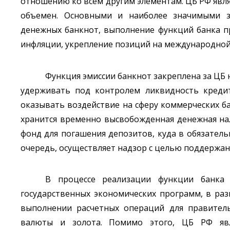
отношению ко всем другим элементам. ЦБ РФ явля
объемен. Основными и наиболее значимыми за
денежных банкнот, выполнение функций банка п
инфляции, укрепление позиций на международной 
Функция эмиссии банкнот закреплена за ЦБ
удерживать под контролем ликвидность кредит
оказывать воздействие на сферу коммерческих ба
хранится временно высвобожденная денежная на
фонд для погашения депозитов, куда в обязател
очередь, осуществляет надзор с целью поддержан
В процессе реализации функции банка 
государственных экономических программ, в ра
выполнении расчетных операций для правитель
валюты и золота. Помимо этого, ЦБ РФ явл