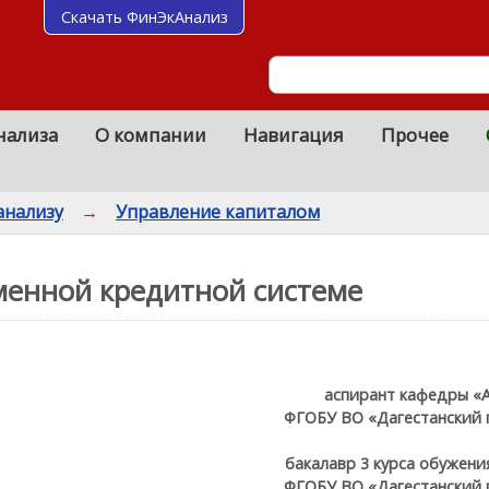
Скачать ФинЭкАнализ
нализа
О компании
Навигация
Прочее
анализу
→
Управление капиталом
еменной кредитной системе
аспирант кафедры «А
ФГОБУ ВО «Дагестанский 
бакалавр 3 курса обужени
ФГОБУ ВО «Дагестанский 