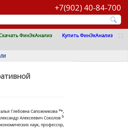
+7(902) 40-84-700
Скачать ФинЭкАнализ
Купить ФинЭкАнализ
ели
ративной
а
алья Глебовна Сапожникова
*,
b
лександр Алексеевич Соколов
кономических наук, профессор,