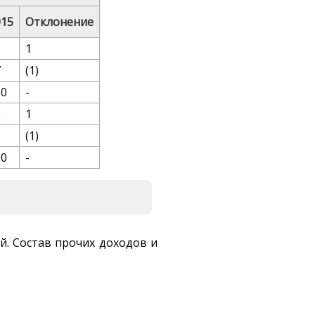
015
Отклонение
3
1
7
(1)
00
-
9
1
1
(1)
00
-
й. Состав прочих доходов и