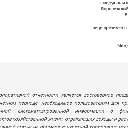
заведующая к
Воронежский
В
вице-президент 
Межд
рпоративной отчетности является достоверное пред
тчетном периоде, необходимое пользователям для пр
нной, систематизированной информации о фина
актов хозяйственной жизни, отражающих доходы и рас
 данной статье на примере конкретной корпорации иссл