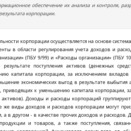
ормационное обеспечение их анализа и контроля, раз
езультата корпорации.
ельности корпорации осуществляется на основе систе
менты в области регулирования учета доходов и рас
низации» (ПБУ 9/99) и «Расходы организации» (ПБУ 1
 результате поступления активов (денежных средс
нию капитала корпорации, за исключением вкладов 
ньшение экономических выгод в результате выбытия а
в, приводящих к уменьшению капитала корпорации, 
 активов). Доходы и расходы корпораций группируют
е же виды доходов и расходов корпорации могут приз
, а в другом - в качестве прочих доходов и расходов.
родукции и товаров, а также поступления, связан