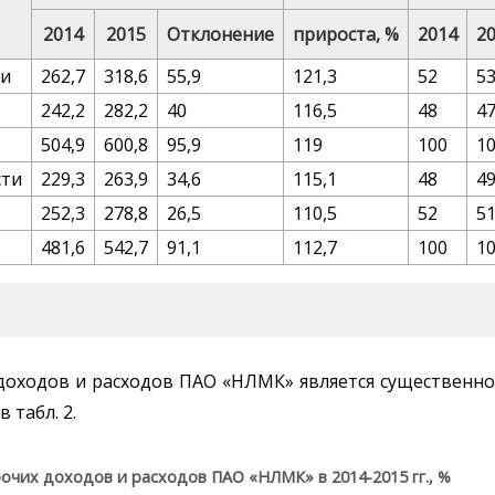
2014
2015
Отклонение
прироста, %
2014
2
ти
262,7
318,6
55,9
121,3
52
5
242,2
282,2
40
116,5
48
4
504,9
600,8
95,9
119
100
1
сти
229,3
263,9
34,6
115,1
48
4
252,3
278,8
26,5
110,5
52
5
481,6
542,7
91,1
112,7
100
1
 доходов и расходов ПАО «НЛМК» является существенно
 табл. 2.
рочих доходов и расходов ПАО «НЛМК» в 2014-2015 гг., %