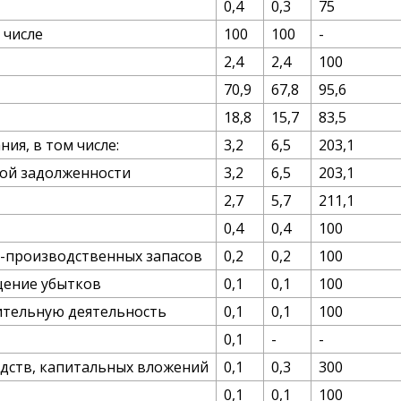
0,4
0,3
75
 числе
100
100
-
2,4
2,4
100
70,9
67,8
95,6
18,8
15,7
83,5
ия, в том числе:
3,2
6,5
203,1
кой задолженности
3,2
6,5
203,1
2,7
5,7
211,1
0,4
0,4
100
-производственных запасов
0,2
0,2
100
щение убытков
0,1
0,1
100
ительную деятельность
0,1
0,1
100
0,1
-
-
дств, капитальных вложений
0,1
0,3
300
0,1
0,1
100