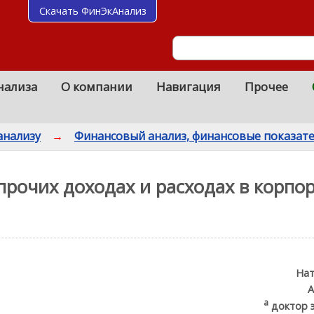
Скачать ФинЭкАнализ
нализа
О компании
Навигация
Прочее
анализу
→
Финансовый анализ, финансовые показат
рочих доходах и расходах в корпо
Нат
А
a
доктор э