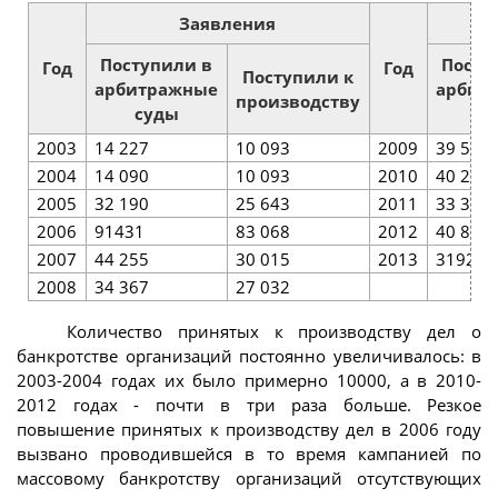
Заявления
Поступили в
Посту
Год
Год
Поступили к
арбитражные
арбит
производству
суды
су
2003
14 227
10 093
2009
39 570
2004
14 090
10 093
2010
40 243
2005
32 190
25 643
2011
33 385
2006
91431
83 068
2012
40 864
2007
44 255
30 015
2013
31921
2008
34 367
27 032
Количество принятых к производству дел о
банкротстве организаций постоянно увеличивалось: в
2003-2004 годах их было примерно 10000, а в 2010-
2012 годах - почти в три раза больше. Резкое
повышение принятых к производству дел в 2006 году
вызвано проводившейся в то время кампанией по
массовому банкротству организаций отсутствующих