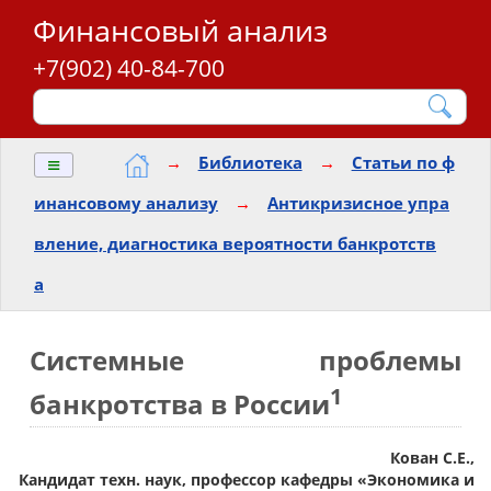
Финансовый анализ
+7(902) 40-84-700
≡
→
Библиотека
→
Статьи по ф
инансовому анализу
→
Антикризисное упра
вление, диагностика вероятности банкротств
а
Системные проблемы
1
банкротства в России
Кован С.Е.,
Кандидат техн. наук, профессор кафедры «Экономика и