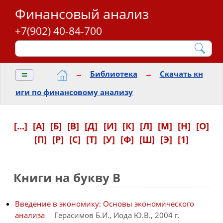
Финансовый анализ
+7(902) 40-84-700
≡
→
Библиотека
→
Скачать кн
иги по финансовому анализу
[...]
[А]
[Б]
[В]
[Д]
[И]
[К]
[Л]
[М]
[Н]
[О]
[П]
[Р]
[С]
[Т]
[У]
[Ф]
[Ш]
[Э]
[1]
Книги на букву В
Введение в экономику: Основы экономического
анализа
Герасимов Б.И., Иода Ю.В., 2004 г.