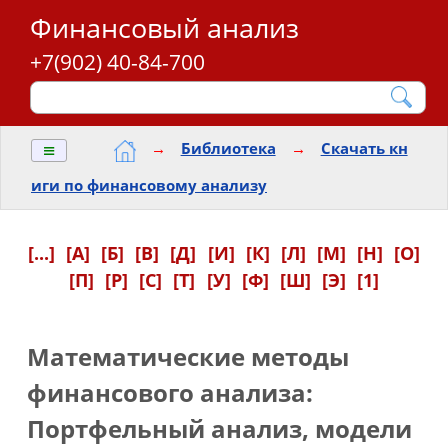
Финансовый анализ
+7(902) 40-84-700
≡
→
Библиотека
→
Скачать кн
иги по финансовому анализу
[...]
[А]
[Б]
[В]
[Д]
[И]
[К]
[Л]
[М]
[Н]
[О]
[П]
[Р]
[С]
[Т]
[У]
[Ф]
[Ш]
[Э]
[1]
Математические методы
финансового анализа:
Портфельный анализ, модели