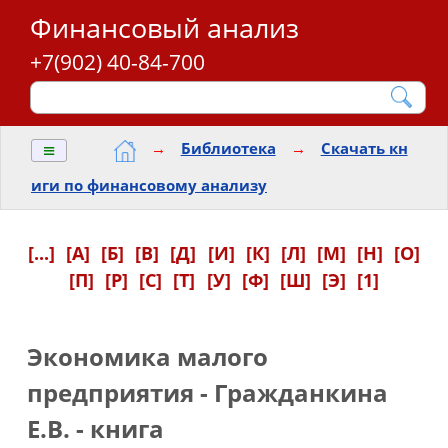
Финансовый анализ
+7(902) 40-84-700
≡
→
Библиотека
→
Скачать кн
иги по финансовому анализу
[...]
[А]
[Б]
[В]
[Д]
[И]
[К]
[Л]
[М]
[Н]
[О]
[П]
[Р]
[С]
[Т]
[У]
[Ф]
[Ш]
[Э]
[1]
Экономика малого
предприятия - Гражданкина
Е.В. - книга