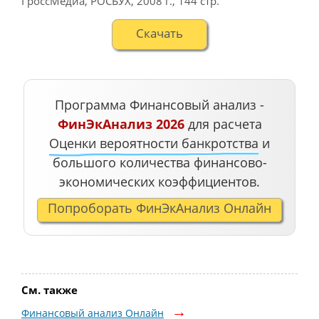
ГроссМедиа, РОСБУХ
,
2008 г.
,
144 стр.
Cкачать
Программа Финансовый анализ -
ФинЭкАнализ 2026
для расчета
Оценки вероятности банкротства
и
большого количества финансово-
экономических коэффициентов.
Попроборать ФинЭкАнализ Онлайн
См. также
Финансовый анализ Онлайн