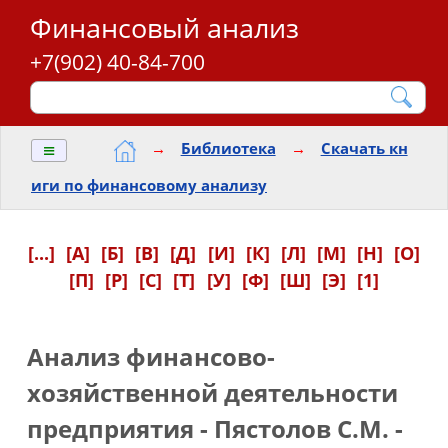
Финансовый анализ
+7(902) 40-84-700
≡
→
Библиотека
→
Скачать кн
иги по финансовому анализу
[...]
[А]
[Б]
[В]
[Д]
[И]
[К]
[Л]
[М]
[Н]
[О]
[П]
[Р]
[С]
[Т]
[У]
[Ф]
[Ш]
[Э]
[1]
Анализ финансово-
хозяйственной деятельности
предприятия - Пястолов С.М. -