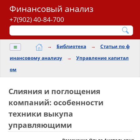
Финансовый анализ
+7(902) 40-84-700
≡
→
Библиотека
→
Статьи по ф
инансовому анализу
→
Управление капитал
ом
Слияния и поглощения
компаний: особенности
техники выкупа
управляющими