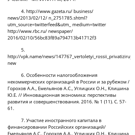
4. http://www.gazeta.ru/ business/
news/2013/02/12/ n_2751785.shtml?
utm_source=twitterfeed&utm_ medium=twitter
http://www.rbc.ru/ newspaper/
2016/02/10/56bc83f89a794713b41712f3
5.
http://vpk.name/news/147767_vertoletyi_rossii_privatiziru
new
6. Особенности налогообложения
некоммерческих организаций в России и за рубежом /
Горохов А.А., Емельянов А.С., Углицких О.Н., Клишина
Ю.Е. // Инновационная экономика: перспективы
развития и совершенствования. 2016. № 1 (11). С. 57-
61.
7. Участие иностранного капитала в
финансировании Российских организаций/
Емельянов А.С., Горохов А.А., Углицких О.Н., Клишина