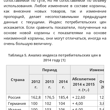
сопоставимой по сути, но не сопоставимой по объёму
использования. Любое изменение в составе корзины,
как внесение новых товаров, так и изменение
пропорций, делает несопоставимыми предыдущие
данные с текущими. Индекс потребительских цен
искажается. Если сравнить показатели, полученные на
основе новой корзины с показателями на основе
неизменной корзины, они могут отличаться, иногда на
очень большую величину.
Таблица 5. Анализ индекса потребительских цен в
2014 году [1]
Период
Изменени
Абсолютное
Страна
2012
2013
2014
Отно
2014 к 2015
г.
г.
г.
2014
г. (+,-)
Россия
162,8
176,5
185,4
+ 22,60
12,19
Германия
100
102
104
+ 4,00
3,85
Италия
100
103
106
+ 6,00
5,66