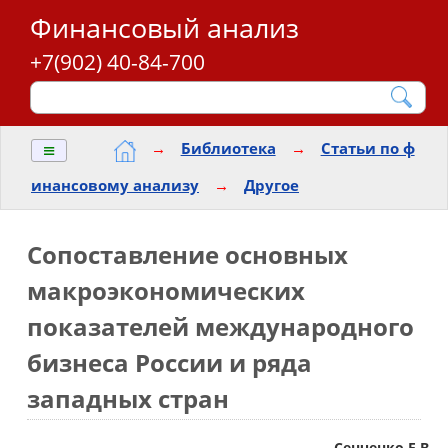
Финансовый анализ
+7(902) 40-84-700
≡
→
Библиотека
→
Статьи по ф
инансовому анализу
→
Другое
Сопоставление основных
макроэкономических
показателей международного
бизнеса России и ряда
западных стран
Сенченко Е.В.