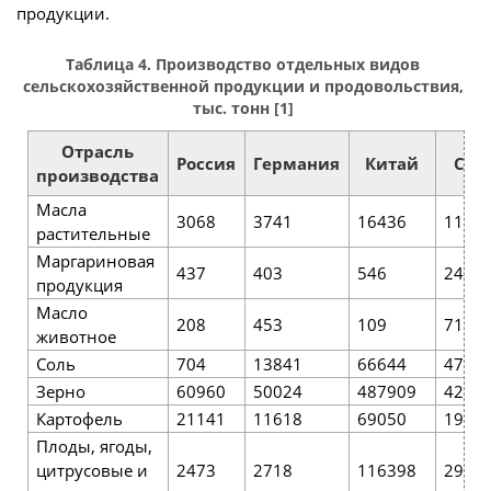
продукции.
Таблица 4. Производство отдельных видов
сельскохозяйственной продукции и продовольствия,
тыс. тонн [1]
Отрасль
Россия
Германия
Китай
СШ
производства
Масла
3068
3741
16436
1193
растительные
Маргариновая
437
403
546
245
продукция
Масло
208
453
109
714
животное
Соль
704
13841
66644
4730
Зерно
60960
50024
487909
4220
Картофель
21141
11618
69050
1956
Плоды, ягоды,
цитрусовые и
2473
2718
116398
2902