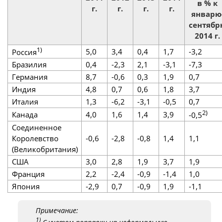
в % к
г.
г.
г.
г.
январю
сентябр
2014 г.
1)
5,0
3,4
0,4
1,7
-3,2
Россия
Бразилия
0,4
-2,3
2,1
-3,1
-7,3
Германия
8,7
-0,6
0,3
1,9
0,7
Индия
4,8
0,7
0,6
1,8
3,7
Италия
1,3
-6,2
-3,1
-0,5
0,7
2)
Канада
4,0
1,6
1,4
3,9
-0,5
Соединенное
Королевство
-0,6
-2,8
-0,8
1,4
1,1
(Великобритания)
США
3,0
2,8
1,9
3,7
1,9
Франция
2,2
-2,4
-0,9
-1,4
1,0
Япония
-2,9
0,7
-0,9
1,9
-1,1
Примечание:
1)