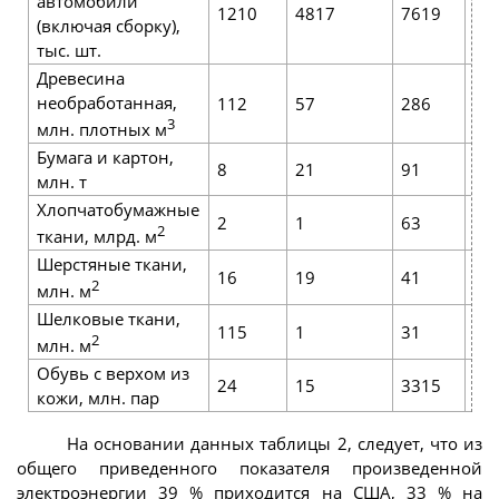
автомобили
1210
4817
7619
22
(включая сборку),
тыс. шт.
Древесина
необработанная,
112
57
286
34
3
млн. плотных м
Бумага и картон,
8
21
91
72
млн. т
Хлопчатобумажные
2
1
63
12
2
ткани, млрд. м
Шерстяные ткани,
16
19
41
18
2
млн. м
Шелковые ткани,
115
1
31
40
2
млн. м
Обувь с верхом из
24
15
3315
21
кожи, млн. пар
На основании данных таблицы 2, следует, что из
общего приведенного показателя произведенной
электроэнергии 39 % приходится на США, 33 % на