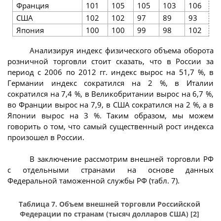
Франция
101
105
105
103
106
1
США
102
102
97
89
93
9
Япония
100
100
99
98
102
1
Анализируя индекс физического объема оборота
розничной торговли стоит сказать, что в России за
период с 2006 по 2012 гг. индекс вырос на 51,7 %, в
Германии индекс сократился на 2 %, в Италии
сократился на 7,4 %, в Великобритании вырос на 6,7 %,
во Франции вырос на 7,9, в США сократился на 2 %, а в
Японии вырос на 3 %. Таким образом, мы можем
говорить о том, что самый существенный рост индекса
произошел в России.
В заключение рассмотрим внешней торговли РФ
с отдельными странами на основе данных
Федеральной таможенной службы РФ (табл. 7).
Таблица 7. Объем внешней торговли Российской
Федерации по странам (тысяч долларов США) [2]