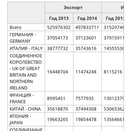
Экспорт
Имп
Год 2013
Год 2014
Год 2013
Всего
525976302
497833711
315297466
ГЕРМАНИЯ -
37054173
37123601
37915911
GERMANY
ИТАЛИЯ - ITALY
38777732
35743616
14555536
СОЕДИНЕННОЕ
КОРОЛЕВСТВО
- UK OF GREAT
16448704
11474248
8115216
BRITAIN AND
NORTHERN
IRELAND
ФРАНЦИЯ -
8995451
7577935
13012379
FRANCE
КИТАЙ - CHINA
35618870
37494308
53065362
ЯПОНИЯ -
19663265
19854478
13564661
JAPAN
СОЕДИНЕННЫЕ