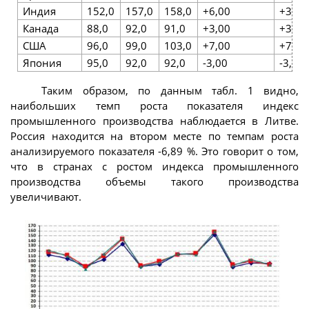
Индия
152,0
157,0
158,0
+6,00
+3,9
Канада
88,0
92,0
91,0
+3,00
+3,4
США
96,0
99,0
103,0
+7,00
+7,2
Япония
95,0
92,0
92,0
-3,00
-3,2
Таким образом, по данным табл. 1 видно,
наибольших темп роста показателя индекс
промышленного производства наблюдается в Литве.
Россия находится на втором месте по темпам роста
анализируемого показателя -6,89 %. Это говорит о том,
что в странах с ростом индекса промышленного
производства объемы такого производства
увеличивают.