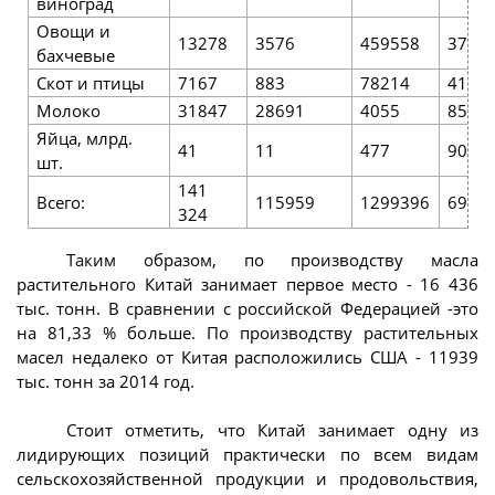
виноград
Овощи и
13278
3576
459558
3781
бахчевые
Скот и птицы
7167
883
78214
4161
Молоко
31847
28691
4055
8585
Яйца, млрд.
41
11
477
90
шт.
141
Всего:
115959
1299396
6962
324
Таким образом, по производству масла
растительного Китай занимает первое место - 16 436
тыс. тонн. В сравнении с российской Федерацией -это
на 81,33 % больше. По производству растительных
масел недалеко от Китая расположились США - 11939
тыс. тонн за 2014 год.
Стоит отметить, что Китай занимает одну из
лидирующих позиций практически по всем видам
сельскохозяйственной продукции и продовольствия,