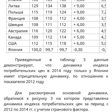
Литва
129
134
138
+ 9,00
6,52
Польша
115
119
124
+ 9,00
7,26
Франция
108
110
112
+ 4,00
3,57
Швеция
108
111
112
+ 4,00
3,57
Австралия
116
120
122
+ 6,00
4,92
Канада
109
112
114
+ 5,00
4,39
США
112
115
118
+ 6,00
5,08
Япония
100,0
99,7
99,7
-0,30
-0,30
Приведенные в таблицу 5 данные
демонстрируют, что динамика индекса
потребительских цен в 2014 году только у Японии
имеет отрицательную динамику, по отношению к
показателю 2012 году
Для рассмотрения основной динамики,
обратимся к рисунку 3 на котором представлена
динамика индекса потребительских цен за период с
2012 по 2014 гг. с учетом странового фактора.