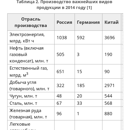
Таблица 2. Производство важнейших видов
продукции в 2014 году [1]
Отрасль
Россия
Германия
Китай
С
производства
Электроэнергия,
1038
592
3696
41
млрд. кВт ч
Нефть (включая
газовый
505
3
190
26
конденсат), млн. т
Естественный газ,
651
15
90
59
3
млрд. м
Добыча угля
322
185
2971
98
(товарного), млн. т
Чугун, млн. т
48
20
544
19
Сталь, млн. т
67
33
568
58
Железная руда
96
1
880
53
(товарная), млн. т
Легковые