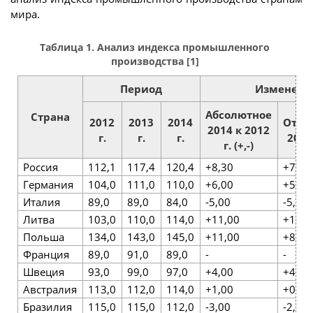
мира.
Таблица 1. Анализ индекса промышленного
производства [1]
Период
Изменени
Абсолютное
Страна
2012
2013
2014
Отно
2014 к 2012
г.
г.
г.
2014
г. (+,-)
Россия
112,1
117,4
120,4
+8,30
+7,4
Германия
104,0
111,0
110,0
+6,00
+5,7
Италия
89,0
89,0
84,0
-5,00
-5,7
Литва
103,0
110,0
114,0
+11,00
+10,6
Польша
134,0
143,0
145,0
+11,00
+8,2
Франция
89,0
91,0
89,0
-
-
Швеция
93,0
99,0
97,0
+4,00
+4,3
Австралия
113,0
112,0
114,0
+1,00
+0,8
Бразилия
115,0
115,0
112,0
-3,00
-2,7