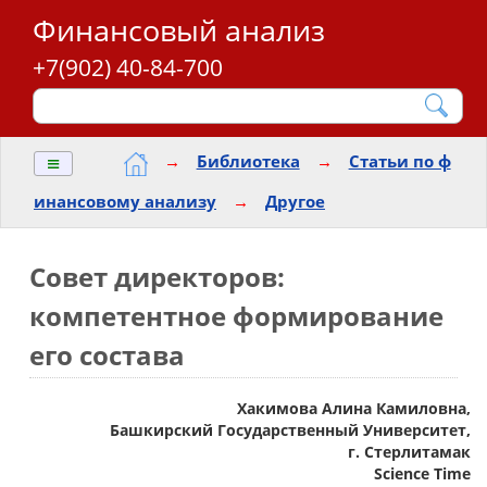
Финансовый анализ
+7(902) 40-84-700
≡
→
Библиотека
→
Статьи по ф
инансовому анализу
→
Другое
Совет директоров:
компетентное формирование
его состава
Хакимова Алина Камиловна,
Башкирский Государственный Университет,
г. Стерлитамак
Science Time