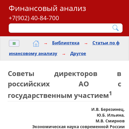
Финансовый анализ
+7(902) 40-84-700
≡
→
Библиотека
→
Статьи по ф
инансовому анализу
→
Другое
Советы директоров в
российских АО с
1
государственным участием
И.В. Березинец,
Ю.Б. Ильина,
М.В. Смирнов
Экономическая наука современной России