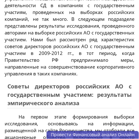
деятельности СД в компаниях с государственным
участиям, проведенных на выборках российских
компаний, не так много. В следующем подразделе
представлены результаты исследования, проведенного
авторами на выборке российских АО с государственных
участием. Нами был рассмотрен ряд характеристик
советов директоров российских АО с государственным
участием в 2009-2012 гг., в тот период, когда
Правительство РФ предпринимало меры,
направленные на совершенствование корпоративного
управления в таких компаниях.
Советы директоров российских АО с
государственным участием: результаты
эмпирического анализа
На первом этапе формирования выборки
исследования, основываясь на информации,
размещенной на сайте Росимущества, мы отобрали все
Провести Финансовый анализ Онлайн
акционерные общества, включенные в реестр