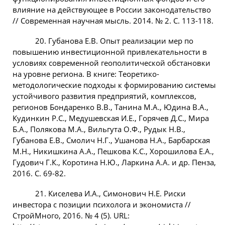
влияние на действующее в России законодательство
// Современная научная мысль. 2014. № 2. С. 113-118.
20. Губанова Е.В. Опыт реализации мер по
повышению инвестиционной привлекательности в
условиях современной геополитической обстановки
на уровне региона. В книге: Теоретико-
методологические подходы к формированию системы
устойчивого развития предприятий, комплексов,
регионов Бондаренко В.В., Танина М.А., Юдина В.А.,
Кудинкин Р.С., Медушевская И.Е., Горячев Д.С., Мира
Б.А., Полякова М.А., Вильгута О.Ф., Рудык Н.В.,
Губанова Е.В., Смолич Н.Г., Ушанова Н.А., Барбарская
М.Н., Никишкина А.А., Пешкова К.С., Хорошилова Е.А.,
Гудович Г.К., Коротина Н.Ю., Ларкина А.А. и др. Пенза,
2016. С. 69-82.
21. Киселева И.А., Симонович Н.Е. Риски
инвестора с позиции психолога и экономиста //
СтройМного, 2016. № 4 (5). URL: