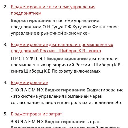
Бюджетирование в системе управления
предприятием
Бюджетирование
в системе управления
предприятием О.Н Гуцул Т.Ф Кутузова Финансовое
управление в рыночной экономике -
Бюджетирование деятельности промышленных
предприятий России - Щиборщ К.В - книга
П Р С Т У Ф Ш Э 1
Бюджетирование
деятельности
промышленных предприятий России - Щиборщ К.В -
книга Щиборщ К.В По охвату включаемых
Бюджетирование
Э Ю Я A E M N X
Бюджетирование
Бюджетирование
- это система управления компанией через
согласование планов и контроль их исполнения Это
Бюджетирование затрат
Э Ю Я A E M N X
Бюджетирование
затрат
Бюджетирование
затрат - это ключевой процесс в