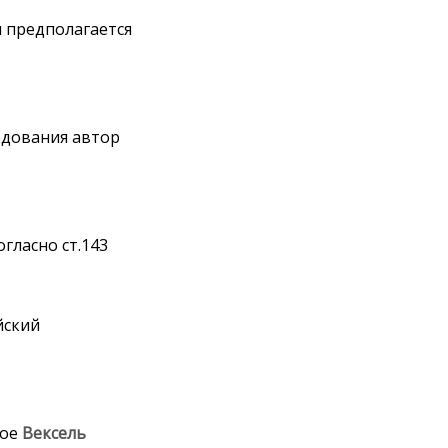
 предполагается
едования автор
гласно ст.143
йский
лое
Вексель