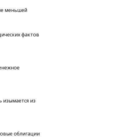
ене меньшей
дических фактов
денежное
ь
изымается из
говые облигации