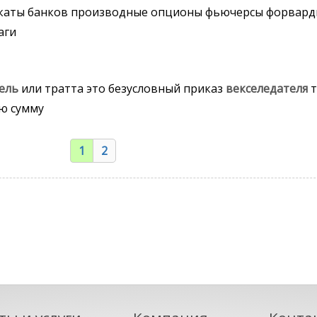
икаты банков производные опционы фьючерсы форвард
аги
ель
или тратта это безусловный приказ
векселедателя
т
ю сумму
1
2