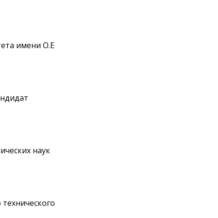
ета имени О.Е
андидат
ических наук
 технического