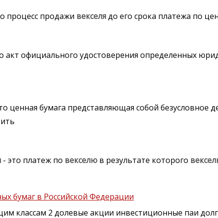
то процесс продажи
векселя
до его срока платежа по ц
то акт официального удостоверения определенных юри
это ценная бумага представляющая собой безусловное 
тить
я
- это платеж по
векселю
в результате которого
вексел
ых бумаг в Российской Федерации
щим классам 2 долевые акции инвестиционные паи дол