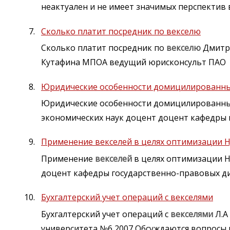
неактуален и не имеет значимых перспектив 
Сколько платит посредник по векселю
Сколько платит посредник по
векселю
Дмитри
Кутафина МПОА ведущий юрисконсульт ПАО
Юридические особенности домицилированны
Юридические особенности домицилированн
экономических наук доцент доцент кафедры
Применение векселей в целях оптимизации 
Применение
векселей
в целях оптимизации Н
доцент кафедры государственно-правовых д
Бухгалтерский учет операций с векселями
Бухгалтерский учет операций с
векселями
Л.А
университета №6 2007 Обсуждаются вопросы