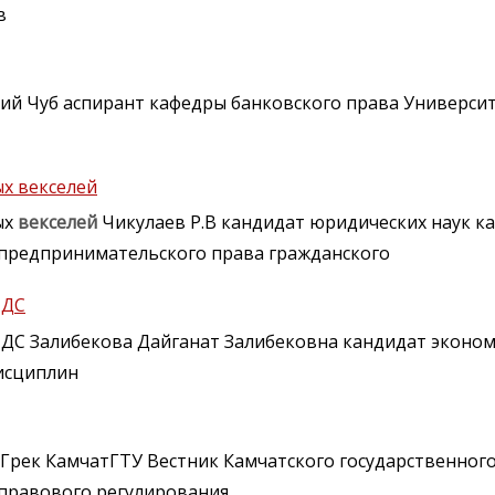
в
й Чуб аспирант кафедры банковского права Университ
х векселей
ых
векселей
Чикулаев Р.В кандидат юридических наук к
 предпринимательского права гражданского
НДС
ДС Залибекова Дайганат Залибековна кандидат эконом
исциплин
 Грек КамчатГТУ Вестник Камчатского государственного
 правового регулирования