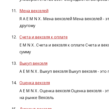
Мена векселей
Я A E M N X . Мена
векселей
Мена
векселей
- э
другому
Счета и векселя к оплате
E M N X . Счета и
векселя
к оплате Счета и
век
сумму
Выкуп векселя
A E M N X . Выкуп
векселя
Выкуп
векселя
- это
Оценка векселя
A E M N X . Оценка
векселя
Оценка
векселя
- э
на рынке
Вексель