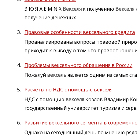
Э Ю Я A E M N X
Векселя
к получению
Векселя
к
получение денежных
Правовые особенности вексельного кредита
Проанализированы вопросы правовой приро
приходит к выводу о том что правоотношени
Проблемы вексельного обращения в России
Пожалуй
вексель
является одним из самых ста
Расчеты по НДС с помощью векселя
НДС с помощью
векселя
Козлов Владимир Ко
государственный университет туризма и серв
Развитие вексельного сегмента в современно
Однако на сегодняшний день по мнению ряд