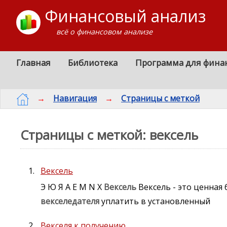
Финансовый анализ
всё о финансовом анализе
Главная
Библиотека
Программа для фина
→
Навигация
→
Страницы с меткой
Страницы с меткой: вексель
Вексель
Э Ю Я A E M N X
Вексель
Вексель - это ценная
векселедателя
уплатить в установленный
Векселя к получению