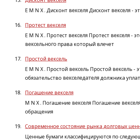
Дисконт векселя
E M N X . Дисконт
векселя
Дисконт
векселя
- э
Протест векселя
E M N X . Протест
векселя
Протест
векселя
- э
вексельного
права который влечет
Простой вексель
E M N X . Простой
вексель
Простой
вексель
- 
обязательство
векселедателя
должника упла
Погашение векселя
M N X . Погашение
векселя
Погашение
вексел
обращения
Современное состояние рынка долговых ценн
Ценные бумаги классифицируются по следую