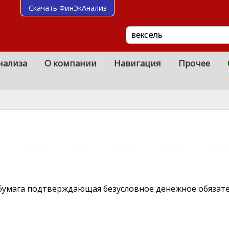
Скачать ФинЭкАнализ
нализа
О компании
Навигация
Прочее
 бумага подтверждающая безусловное денежное обязат