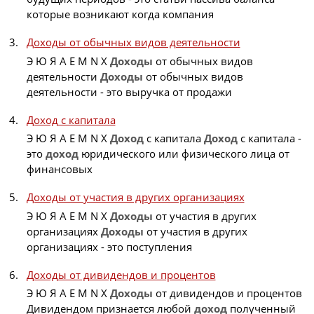
которые возникают когда компания
Доходы от обычных видов деятельности
Э Ю Я A E M N X
Доходы
от обычных видов
деятельности
Доходы
от обычных видов
деятельности - это выручка от продажи
Доход с капитала
Э Ю Я A E M N X
Доход
с капитала
Доход
с капитала -
это
доход
юридического или физического лица от
финансовых
Доходы от участия в других организациях
Э Ю Я A E M N X
Доходы
от участия в других
организациях
Доходы
от участия в других
организациях - это поступления
Доходы от дивидендов и процентов
Э Ю Я A E M N X
Доходы
от дивидендов и процентов
Дивидендом признается любой
доход
полученный