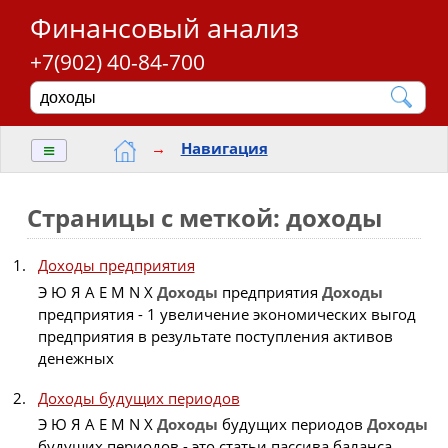
Финансовый анализ
+7(902) 40-84-700
≡
→
Навигация
Страницы с меткой: доходы
Доходы предприятия
Э Ю Я A E M N X
Доходы
предприятия
Доходы
предприятия - 1 увеличение экономических выгод
предприятия в результате поступления активов
денежных
Доходы будущих периодов
Э Ю Я A E M N X
Доходы
будущих периодов
Доходы
будущих периодов - это статьи пассива баланса