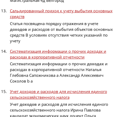
Магистральная 4д Белгород
Сальдированный подход к учету выбытия основных
средств
Статья посвящена порядку отражения в учете
доходов
и расходов от выбытия объектов основных
средств В условиях отсутствия четких указаний по
учету
Систематизация информации о прочих доходах и
расходах в корпоративной отчетности
Систематизация информации о прочих
доходах
и
расходах в корпоративной отчетности Наталья
Глебовна Сапожникова а Александр Алексеевич
Соколов b a
Учет доходов и расходов для исчисления единого
сельскохозяйственного налога
Учет
доходов
и расходов для исчисления единого
сельскохозяйственного налога Ирина Павлова
кандидат экономических наук доцент Ольга