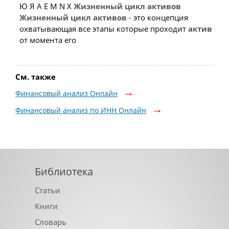
Ю Я A E M N X
Жизненный
цикл
активов
Жизненный
цикл
активов
- это концепция
охватывающая все этапы которые проходит
актив
от момента его
См. также
Финансовый анализ Онлайн
Финансовый анализ по ИНН Онлайн
Библиотека
Статьи
Книги
Словарь