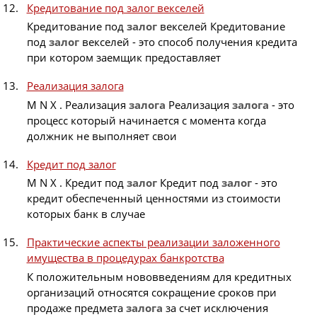
Кредитование под залог векселей
Кредитование под
залог
векселей Кредитование
под
залог
векселей - это способ получения кредита
при котором заемщик предоставляет
Реализация залога
M N X . Реализация
залога
Реализация
залога
- это
процесс который начинается с момента когда
должник не выполняет свои
Кредит под залог
M N X . Кредит под
залог
Кредит под
залог
- это
кредит обеспеченный ценностями из стоимости
которых банк в случае
Практические аспекты реализации заложенного
имущества в процедурах банкротства
К положительным нововведениям для кредитных
организаций относятся сокращение сроков при
продаже предмета
залога
за счет исключения