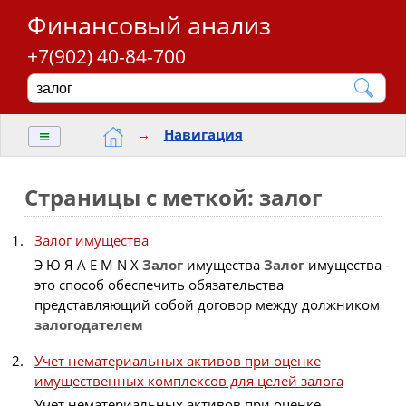
Финансовый анализ
+7(902) 40-84-700
≡
→
Навигация
Страницы с меткой: залог
Залог имущества
Э Ю Я A E M N X
Залог
имущества
Залог
имущества -
это способ обеспечить обязательства
представляющий собой договор между должником
залогодателем
Учет нематериальных активов при оценке
имущественных комплексов для целей залога
Учет нематериальных активов при оценке