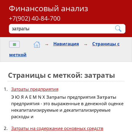
Финансовый анализ
+7(902) 40-84-700
≡
→
Навигация
→
Страницы с
меткой
Страницы с меткой: затраты
Затраты предприятия
Э Ю Я A E M N X
Затраты
предприятия
Затраты
предприятия - это выраженные в денежной оценке
некапитализируемые и декапитализируемые
расходы и
Затраты на содержание основных средств