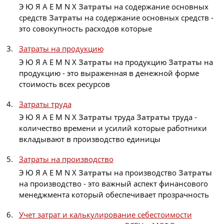
Э Ю Я A E M N X
Затраты
на содержание основных
средств
Затраты
на содержание основных средств -
это совокупность расходов которые
Затраты на продукцию
Э Ю Я A E M N X
Затраты
на продукцию
Затраты
на
продукцию - это выраженная в денежной форме
стоимость всех ресурсов
Затраты труда
Э Ю Я A E M N X
Затраты
труда
Затраты
труда -
количество времени и усилий которые работники
вкладывают в производство единицы
Затраты на производство
Э Ю Я A E M N X
Затраты
на производство
Затраты
на производство - это важный аспект финансового
менеджмента который обеспечивает прозрачность
Учет затрат и калькулирование себестоимости