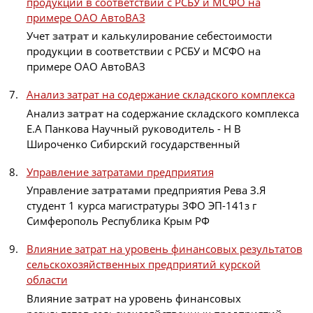
продукции в соответствии с РСБУ и МСФО на
примере ОАО АвтоВАЗ
Учет
затрат
и калькулирование себестоимости
продукции в соответствии с РСБУ и МСФО на
примере ОАО АвтоВАЗ
Анализ затрат на содержание складского комплекса
Анализ
затрат
на содержание складского комплекса
Е.А Панкова Научный руководитель - Н В
Широченко Сибирский государственный
Управление затратами предприятия
Управление
затратами
предприятия Рева З.Я
студент 1 курса магистратуры ЗФО ЭП-141з г
Симферополь Республика Крым РФ
Влияние затрат на уровень финансовых результатов
сельскохозяйственных предприятий курской
области
Влияние
затрат
на уровень финансовых