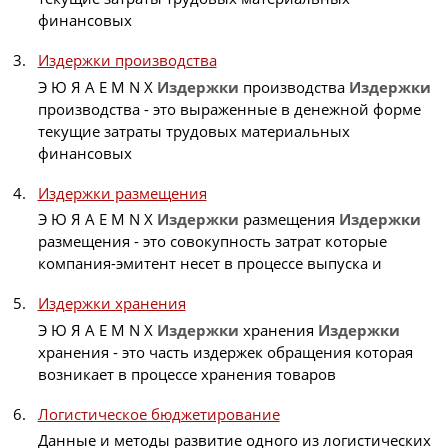
финансовых
Издержки производства
Э Ю Я A E M N X
Издержки
производства
Издержки
производства - это выраженные в денежной форме
текущие затраты трудовых материальных
финансовых
Издержки размещения
Э Ю Я A E M N X
Издержки
размещения
Издержки
размещения - это совокупность затрат которые
компания-эмитент несет в процессе выпуска и
Издержки хранения
Э Ю Я A E M N X
Издержки
хранения
Издержки
хранения - это часть издержек обращения которая
возникает в процессе хранения товаров
Логистическое бюджетирование
Данные и методы развитие одного из логистических