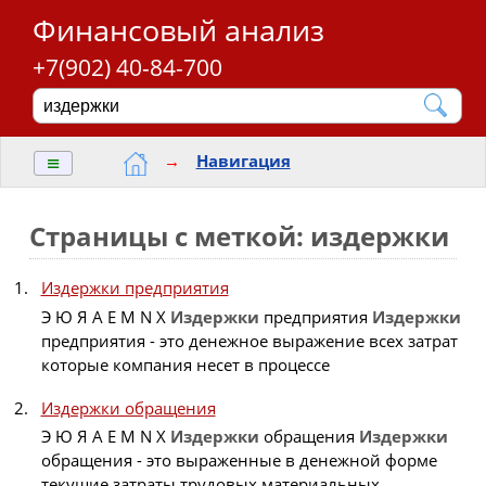
Финансовый анализ
+7(902) 40-84-700
≡
→
Навигация
Страницы с меткой: издержки
Издержки предприятия
Э Ю Я A E M N X
Издержки
предприятия
Издержки
предприятия - это денежное выражение всех затрат
которые компания несет в процессе
Издержки обращения
Э Ю Я A E M N X
Издержки
обращения
Издержки
обращения - это выраженные в денежной форме
текущие затраты трудовых материальных