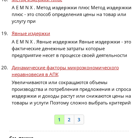
A E M N X . Метод
издержки
плюс Метод
издержки
плюс - это способ определения цены на товар или
услугу при
Явные издержки
A E M N X . Явные
издержки
Явные
издержки
- это
фактические денежные затраты которые
предприятие несет в процессе своей деятельности
Динамические факторы микроэкономического
неравновесия в АПК
Увеличиваются или сокращаются объемы
производства и потребления предложения и спроса
издержки
и доходы растут или снижаются цены на
товары и услуги Поэтому сложно выбрать критерий
1
2
3