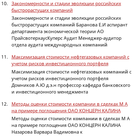
Закономерности и стадии эволюции российских
быстрорастущих компаний
Закономерности и стадии эволюции российских
быстрорастущих
компаний
Баранова Е.И аспирант
департамента экономической теории АО
ПрайсвотерхаусКуперс Аудит Менеджер-аудитор
отдела аудита международных
компаний
Максимизация стоимости нефтегазовых компаний с
учетом рисков инвестиционного портфеля
Максимизация стоимости нефтегазовых
компаний
с
учетом рисков инвестиционного портфеля
Домников А.Ю д.э.н профессор кафедра банковского
и инвестиционного менеджмента
Методы оценки стоимости компании в сделках М А
на примере поглощения ОАО КОНЦЕРН КАЛИНА
Методы оценки стоимости
компании
в сделках М А
на примере поглощения ОАО КОНЦЕРН КАЛИНА
Назарова Варвара Вадимовна к