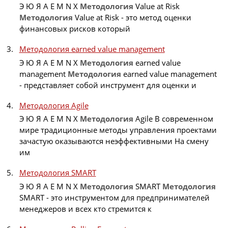
Э Ю Я A E M N X
Методология
Value at Risk
Методология
Value at Risk - это метод оценки
финансовых рисков который
Методология earned value management
Э Ю Я A E M N X
Методология
earned value
management
Методология
earned value management
- представляет собой инструмент для оценки и
Методология Agile
Э Ю Я A E M N X
Методология
Agile В современном
мире традиционные методы управления проектами
зачастую оказываются неэффективными На смену
им
Методология SMART
Э Ю Я A E M N X
Методология
SMART
Методология
SMART - это инструментом для предпринимателей
менеджеров и всех кто стремится к