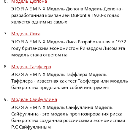
Модель Дюпона
Э Ю Я A E M N X
Модель
Дюпона
Модель
Дюпона -
разработанная компанией DuPont в 1920-х годах
является одним из самых
Модель Лиса
Э Ю Я A E M N X
Модель
Лиса Разработанная в 1972
году британским экономистом Ричардом Лисом эта
модель
стала ответом на
Модель Таффлера
Э Ю Я A E M N X
Модель
Таффлера
Модель
Таффлера - известная как тест Таффлера или
модель
банкротства представляет собой инструмент
Модель Сайфуллина
Э Ю Я A E M N X
Модель
Сайфуллина
Модель
Сайфуллина - это
модель
прогнозирования риска
банкротства созданная российскими экономистами
Р.С Сайфуллиным