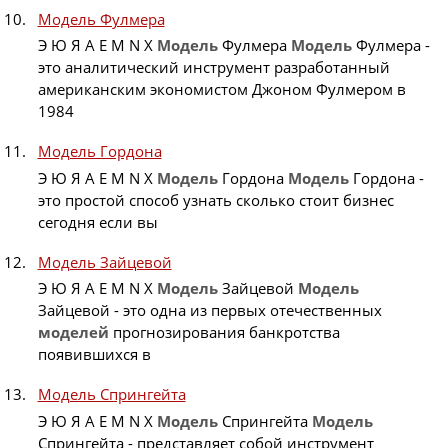
Модель Фулмера
Э Ю Я A E M N X
Модель
Фулмера
Модель
Фулмера -
это аналитический инструмент разработанный
американским экономистом Джоном Фулмером в
1984
Модель Гордона
Э Ю Я A E M N X
Модель
Гордона
Модель
Гордона -
это простой способ узнать сколько стоит бизнес
сегодня если вы
Модель Зайцевой
Э Ю Я A E M N X
Модель
Зайцевой
Модель
Зайцевой - это одна из первых отечественных
моделей
прогнозирования банкротства
появившихся в
Модель Спрингейта
Э Ю Я A E M N X
Модель
Спрингейта
Модель
Спрингейта - представляет собой инструмент