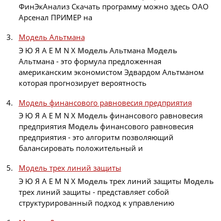
ФинЭкАнализ Скачать программу можно здесь ОАО
Арсенал ПРИМЕР на
Модель Альтмана
Э Ю Я A E M N X
Модель
Альтмана
Модель
Альтмана - это формула предложенная
американским экономистом Эдвардом Альтманом
которая прогнозирует вероятность
Модель финансового равновесия предприятия
Э Ю Я A E M N X
Модель
финансового равновесия
предприятия
Модель
финансового равновесия
предприятия - это алгоритм позволяющий
балансировать положительный и
Модель трех линий защиты
Э Ю Я A E M N X
Модель
трех линий защиты
Модель
трех линий защиты - представляет собой
структурированный подход к управлению