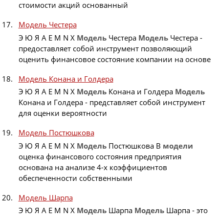
стоимости акций основанный
Модель Честера
Э Ю Я A E M N X
Модель
Честера
Модель
Честера -
предоставляет собой инструмент позволяющий
оценить финансовое состояние компании на основе
Модель Конана и Голдера
Э Ю Я A E M N X
Модель
Конана и Голдера
Модель
Конана и Голдера - представляет собой инструмент
для оценки вероятности
Модель Постюшкова
Э Ю Я A E M N X
Модель
Постюшкова В
модели
оценка финансового состояния предприятия
основана на анализе 4-х коэффициентов
обеспеченности собственными
Модель Шарпа
Э Ю Я A E M N X
Модель
Шарпа
Модель
Шарпа - это