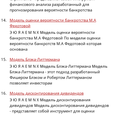
финансового анализа разработанный для
прогнозирования вероятности банкротства
Модель оценки вероятности банкротства М.А
Федотовой
Э Ю Я A E M N X
Модель
оценки вероятности
банкротства М.А Федотовой По
модели
оценки
вероятности банкротств М.А Федотовой которая
основана
Модель Блэка-Литтермана
Э Ю Я A E M N X
Модель
Блэка-Литтермана
Модель
Блэка-Литтермана - этот подход разработанный
Фишером Блэком и Робертом Литтерманом
позволяет инвесторам
Модель дисконтирования дивидендов
Э Ю Я A E M N X
Модель
дисконтирования
дивидендов
Модель
дисконтирования дивидендов
- представляет собой инструмент для оценки