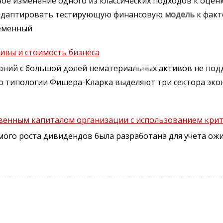
ое изменение одного из классических подходов к оцен
даптировать тестирующую финансовую
модель
к факт
ременный
ивы и стоимость бизнеса
паний с большой долей нематериальных активов не под
о типологии Фишера-Кларка выделяют три сектора эк
венным капиталом организации с использованием кри
ого роста дивидендов была разработана для учета ож