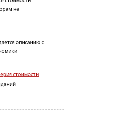
ке стоимости
орам не
дается описанию с
ономики
терия стоимости
иданий