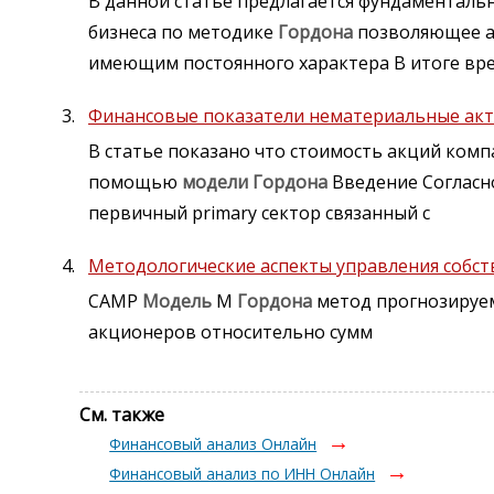
В данной статье предлагается фундаментальн
бизнеса по методике
Гордона
позволяющее а
имеющим постоянного характера В итоге в
Финансовые показатели нематериальные акт
В статье показано что стоимость акций ком
помощью
модели
Гордона
Введение Согласн
первичный primary сектор связанный с
Методологические аспекты управления собст
САМР
Модель
М
Гордона
метод прогнозируем
акционеров относительно сумм
См. также
Финансовый анализ Онлайн
Финансовый анализ по ИНН Онлайн