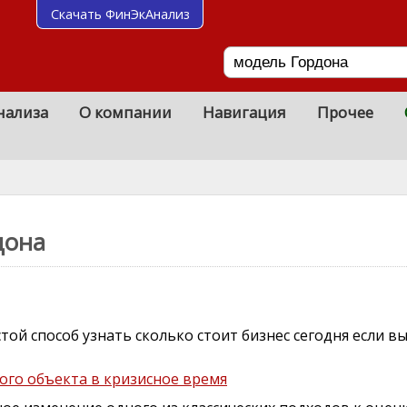
Скачать ФинЭкАнализ
нализа
О компании
Навигация
Прочее
дона
стой способ узнать сколько стоит бизнес сегодня если в
го объекта в кризисное время