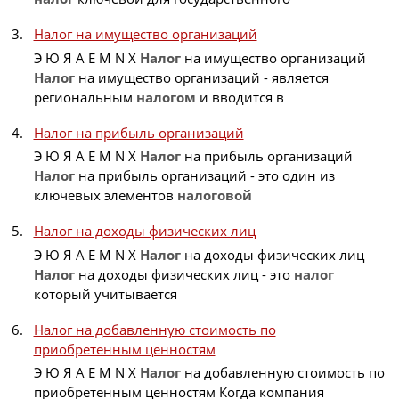
Налог на имущество организаций
Э Ю Я A E M N X
Налог
на имущество организаций
Налог
на имущество организаций - является
региональным
налогом
и вводится в
Налог на прибыль организаций
Э Ю Я A E M N X
Налог
на прибыль организаций
Налог
на прибыль организаций - это один из
ключевых элементов
налоговой
Налог на доходы физических лиц
Э Ю Я A E M N X
Налог
на доходы физических лиц
Налог
на доходы физических лиц - это
налог
который учитывается
Налог на добавленную стоимость по
приобретенным ценностям
Э Ю Я A E M N X
Налог
на добавленную стоимость по
приобретенным ценностям Когда компания