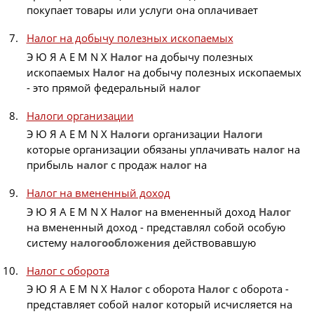
покупает товары или услуги она оплачивает
Налог на добычу полезных ископаемых
Э Ю Я A E M N X
Налог
на добычу полезных
ископаемых
Налог
на добычу полезных ископаемых
- это прямой федеральный
налог
Налоги организации
Э Ю Я A E M N X
Налоги
организации
Налоги
которые организации обязаны уплачивать
налог
на
прибыль
налог
с продаж
налог
на
Налог на вмененный доход
Э Ю Я A E M N X
Налог
на вмененный доход
Налог
на вмененный доход - представлял собой особую
систему
налогообложения
действовавшую
Налог с оборота
Э Ю Я A E M N X
Налог
с оборота
Налог
с оборота -
представляет собой
налог
который исчисляется на