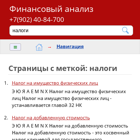
Финансовый анализ
+7(902) 40-84-700
≡
→
Навигация
Страницы с меткой: налоги
Налог на имущество физических лиц
Э Ю Я A E M N X
Налог
на имущество физических
лиц
Налог
на имущество физических лиц -
устанавливается главой 32 НК
Налог на добавленную стоимость
Э Ю Я A E M N X
Налог
на добавленную стоимость
Налог
на добавленную стоимость - это косвенный
налог
ключевой для государственного