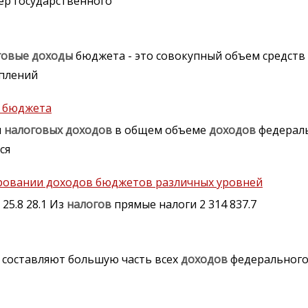
ер государственного
говые
доходы
бюджета - это совокупный объем средств
плений
о бюджета
и
налоговых
доходов
в общем объеме
доходов
федерал
ся
ировании доходов бюджетов различных уровней
 25.8 28.1 Из
налогов
прямые налоги 2 314 837.7
составляют большую часть всех
доходов
федерального