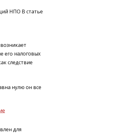
ций НПО В статье
 возникает
е его
налоговых
ак следствие
авна нулю он все
ие
влен для