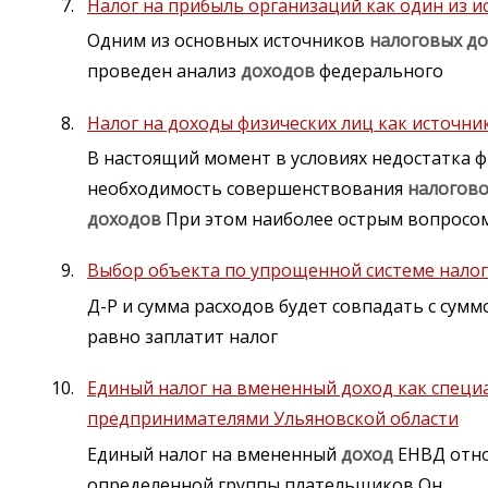
Налог на прибыль организаций как один из 
Одним из основных источников
налоговых
до
проведен анализ
доходов
федерального
Налог на доходы физических лиц как источн
В настоящий момент в условиях недостатка 
необходимость совершенствования
налогов
доходов
При этом наиболее острым вопросом
Выбор объекта по упрощенной системе нало
Д-Р и сумма расходов будет совпадать с сум
равно заплатит налог
Единый налог на вмененный доход как специ
предпринимателями Ульяновской области
Единый налог на вмененный
доход
ЕНВД отно
определенной группы плательщиков Он