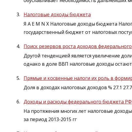
обуславливает необходимость дальнейших м
Налоговые доходы бюджета
Я A E M N X
Налоговые
доходы
бюджета
Нало
государственный бюджет от
налоговых
посту
Поиск резервов роста доходов федеральног
Другой тенденцией является увеличение дол
однако в доле ВВП
налоговые
доходы
остают
Прямые и косвенные налоги их роль в форм
Доля в
доходах
налоговых
доходов
% 27.1 27.7
Доходы и расходы федерального бюджета РФ
На протяжения многих лет
налоговые
доходы
за период 2013-2015 гг