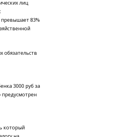
ических лиц
х
превышает 83%
озяйственной
х обязательств
енка 3000 руб за
 предусмотрен
ль который
алогу на