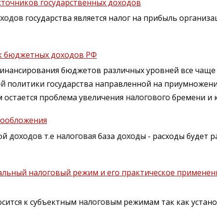
источников государственных доходов
ходов
государства является налог на прибыль организа
ик бюджетных доходов РФ
финансирования бюджетов различных уровней все чаще
ой
политики государства направленной на приумножени
 остается проблема увеличения
налогового
бремени и к
гообложения
мой
доходов
т.е
налоговая
база
доходы
- расходы будет р
альный налоговый режим и его практическое применен
сится к субъектным
налоговым
режимам так как устано