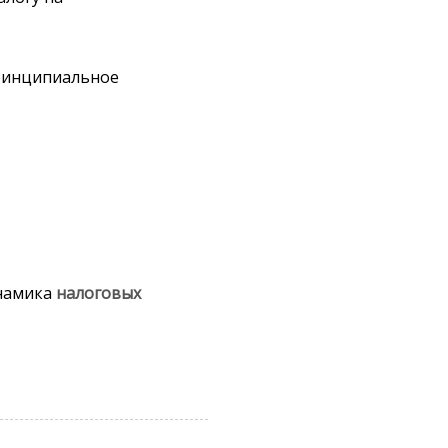
ринципиальное
инамика
налоговых