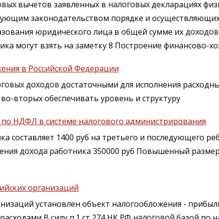
овых
вычетов заявленных в
налоговых
декларациях физ
вующим законодательством порядке и осуществляющи
азования юридического лица в общей сумме их
доходов
ка могут взять на заметку 8 Построение финансово-х
ения в Российской Федерации
оговых
доходов
достаточными для исполнения расходны
во-вторых обеспечивать уровень и структуру
 по НДФЛ в системе налогового администрирования
ка составляет 1400 руб на третьего и последующего реб
жения
дохода
работника 350000 руб Повышенный размер
ийских организаций
ганизаций установлен объект налогообложения - прибы
расходами В силу п.1 ст 274 НК РФ
налоговой
базой по н