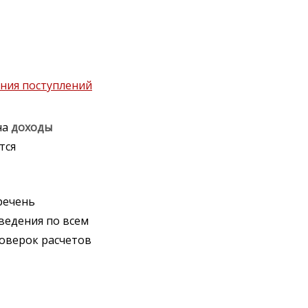
ния поступлений
на
доходы
тся
речень
ведения по всем
оверок расчетов