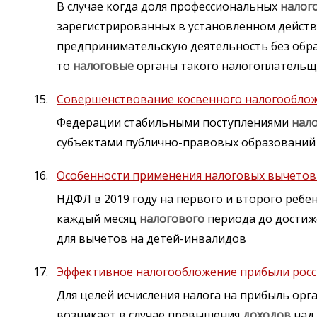
В случае когда доля профессиональных
налог
зарегистрированных в установленном дейст
предпринимательскую деятельность без обр
то
налоговые
органы такого налогоплательщи
Совершенствование косвенного налогооблож
Федерации стабильными поступлениями
нал
субъектами публично-правовых образований 
Особенности применения налоговых вычетов
НДФЛ в 2019 году на первого и второго ребен
каждый месяц
налогового
периода до дости
для вычетов на детей-инвалидов
Эффективное налогообложение прибыли росс
Для целей исчисления налога на прибыль ор
возникает в случае превышения
доходов
над 