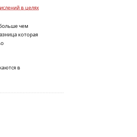
ислений в целях
 больше чем
азница
которая
во
жаются в