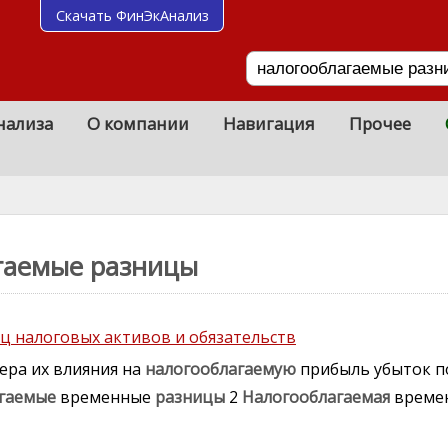
Скачать ФинЭкАнализ
нализа
О компании
Навигация
Прочее
агаемые разницы
ц налоговых активов и обязательств
ера их влияния на
налогооблагаемую
прибыль убыток п
гаемые
временные
разницы
2
Налогооблагаемая
време