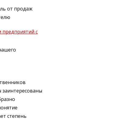
ыль
от
продаж
телю
 предприятий с
нашего
ственников
ы заинтересованы
бразно
понятие
ет степень