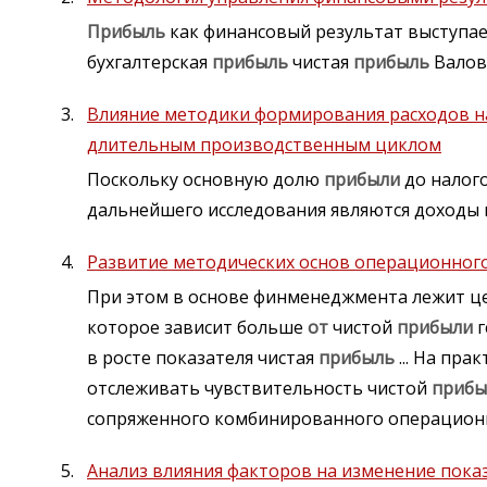
Прибыль
как финансовый результат выступа
бухгалтерская
прибыль
чистая
прибыль
Валов
Влияние методики формирования расходов на
длительным производственным циклом
Поскольку основную долю
прибыли
до налог
дальнейшего исследования являются доходы 
Развитие методических основ операционног
При этом в основе финменеджмента лежит це
которое зависит больше
от
чистой
прибыли
г
в росте показателя чистая
прибыль
... На пр
отслеживать чувствительность чистой
прибы
сопряженного комбинированного операционн
Анализ влияния факторов на изменение пока