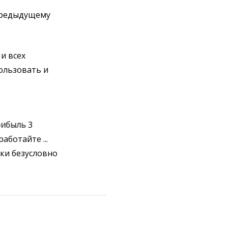
предыдущему
и всех
пользовать и
рибыль
3
ботайте ...
ки безусловно