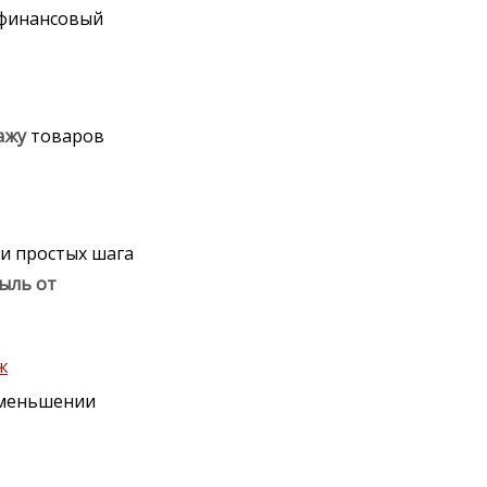
финансовый
ажу
товаров
и простых шага
ыль
от
ж
уменьшении