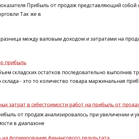
показателя
Прибыль
от
продаж
представляющий собой 
рговли Так же в
о разница между валовым доходом и затратами на
прод
ую прибыль
бъем складских остатков последовательно выполнив тр
 склада - это то количество товара маржинальная
приб
ых затрат в себестоимости работ на прибыль от прода
рибыль
от
продаж
анализировалось при увеличении и 
мости в диапазоне
в на формирование финансового результата