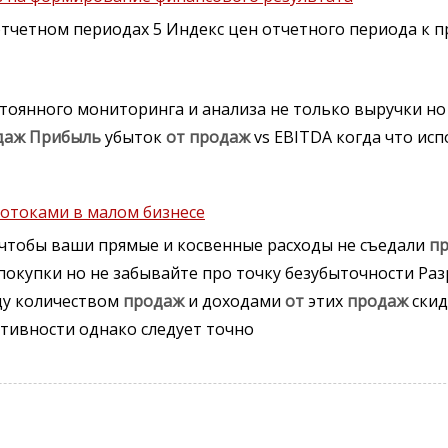
тчетном периодах 5 Индекс цен отчетного периода к 
оянного мониторинга и анализа не только выручки но 
даж
Прибыль
убыток
от
продаж
vs EBITDA когда что ис
отоками в малом бизнесе
чтобы ваши прямые и косвенные расходы не съедали
п
окупки но не забывайте про точку безубыточности Разра
ду количеством
продаж
и доходами
от
этих
продаж
скид
тивности однако следует точно