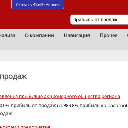
Скачать ФинЭкАнализ
нализа
О компании
Навигация
Прочее
 продаж
равления прибылью акционерного общества региона
20.0%
прибыль
от
продаж
на 983.8%
прибыль
до налогоо
родаж
льтатами предприятия