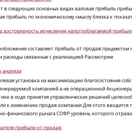
ет в следующих основных видах валовая
прибыль
приб
ая
прибыль
по экономическому смыслу близка к показа
 достоверность исчисления налогооблагаемой прибыли
ообложения составляет
прибыль
от
продаж
предметом 
и расходы связанные с реализацией Рассмотрим
о анализа
левая установка на максимизацию благосостояния соб
енерируемой компанией а не операционной Акционер
актике в ходе принятия управленческих решений целесоо
ли
к изменению
продаж
компании Для этого вводится 
о-финансового рычага СОФР уровень которого отража
зателя прибыли от продаж