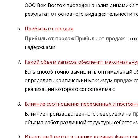
ООО Век-Восток проведён анализ динамики 
результат
от
основного вида деятельности то
Прибыль от продаж
Прибыль
от
продаж
Прибыль
от
продаж
- эт
издержками
Какой объем запасов обеспечит максимальн
Есть способ точно вычислить оптимальный о
определить критический максимум
продаж
со
реализации которого сопоставима с
Влияние соотношения переменных и постоянн
Влияние производственного левериджа на
п
объема работ различной структуры себестои
Индексный метод в оценке влияния факторо