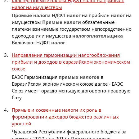
Кластер Прямые налоги НДФЛ налог на прибыль
налог на имуществоы
Прямые
налоги
НДФЛ
налог
на прибыль
налог
на
имуществоы
Прямые
налоги
обязательные
платежи взимаемые государством непосредственно
с доходов или имущества
налогоплательщика
Включают НДФЛ
налог
Направления гармонизации налогообложения
прибыли и доходов в евразийском экономическом
союзе
ЕАЭС Гармонизация
прямых
налогов
в
Евразийском экономическом союзе далее - ЕАЭС
Союз имеет гораздо меньшую договорно-правовую
базу
Прямые и косвенные налоги их роль в
формировании доходов бюджетов различных
уровней
Чувашской Республики федерального бюджета за
период с 2010 г по 2017 г
Прямые
налоги