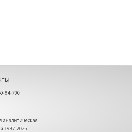
кты
40-84-700
 аналитическая
ия
1997-2026