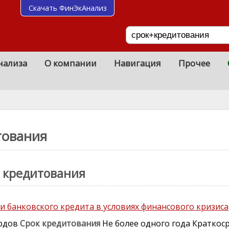
Скачать ФинЭкАнализ
нализа
О компании
Навигация
Прочее
тования
к кредитования
и банковского кредита в условиях финансового кризиса
ардов
Срок
кредитования
Не более одного года Краткос