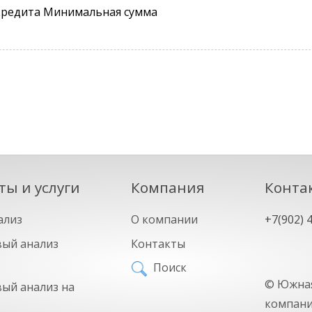
 кредита Минимальная сумма
ты и услуги
Компания
Конта
ализ
О компании
+7(902) 
ый анализ
Контакты
Поиск
©
Южная
ый анализ на
компан