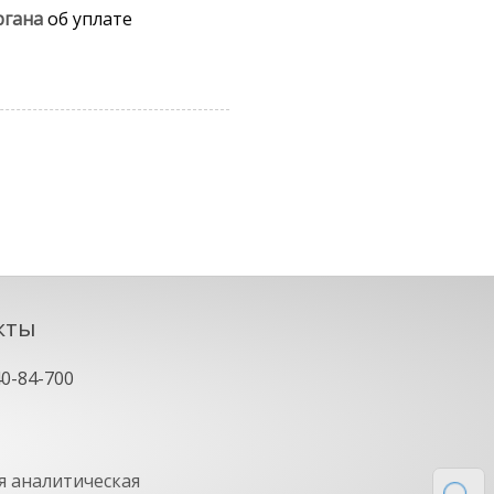
ргана
об уплате
кты
40-84-700
 аналитическая