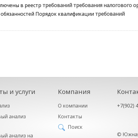
включены в реестр
требований
требования
налогового
о
обязанностей Порядок квалификации
требований
ты и услуги
Компания
Конта
ализ
О компании
+7(902) 
ый анализ
Контакты
Поиск
©
Южная
ый анализ на