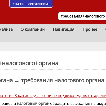
Скачать ФинЭкАнализ
нализа
О компании
Навигация
Прочее
+налогового+органа
гана → требования налогового органа
ротстве В каких случаях они не подлежат удовлетворен
праве ли
налоговый
орган
обращать взыскание на иму