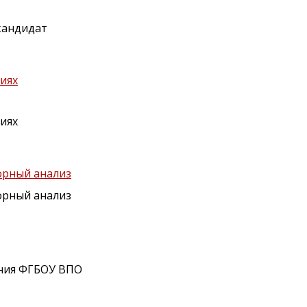
кандидат
иях
иях
орный анализ
орный анализ
ения ФГБОУ ВПО