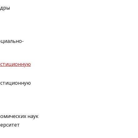
едры
оциально-
естиционную
естиционную
омических наук
верситет