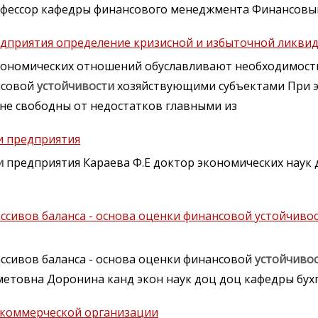
рофессор кафедры финансового менеджмента Финансовы
едприятия определение кризисной и избыточной ликви
кономических отношений обуславливают необходимост
нсовой
устойчивости
хозяйствующими субъектами При 
не свободны от недостатков главными из
и предприятия
и
предприятия Караева Ф.Е доктор экономических наук
ссивов баланса - основа оценки финансовой устойчивос
ссивов баланса - основа оценки финансовой
устойчиво
етовна Доронина канд экон наук доц доц кафедры бухг
 коммерческой организации