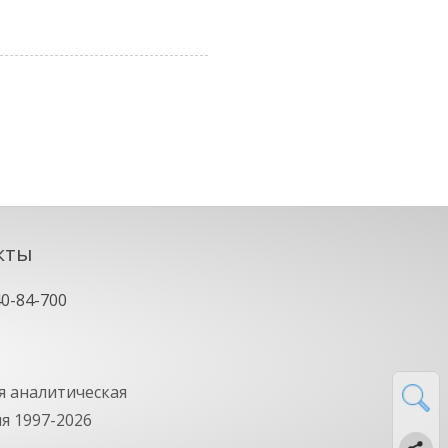
кты
40-84-700
 аналитическая
ия
1997-2026