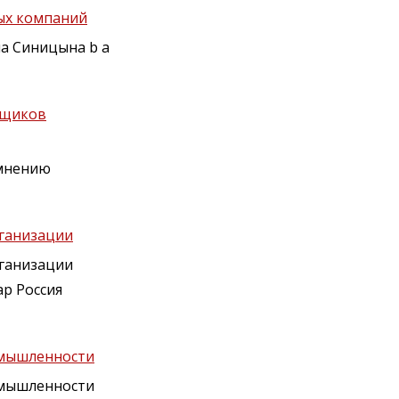
ых компаний
а Синицына b a
ьщиков
 мнению
рганизации
ганизации
ар Россия
омышленности
омышленности