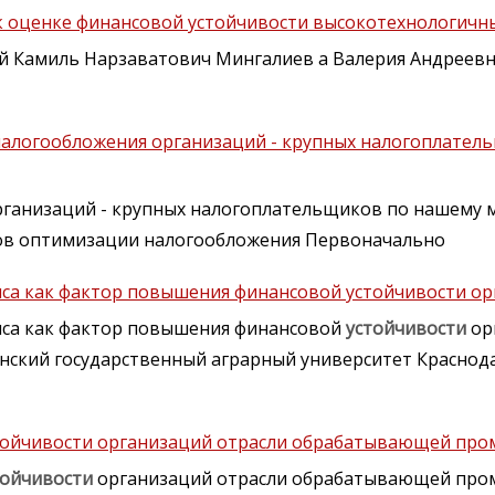
к оценке финансовой устойчивости высокотехнологичн
 Камиль Нарзаватович Мингалиев а Валерия Андреевн
алогообложения организаций - крупных налогоплател
ганизаций - крупных налогоплательщиков по нашему
ов оптимизации налогообложения Первоначально
нса как фактор повышения финансовой устойчивости о
нса как фактор повышения финансовой
устойчивости
ор
банский государственный аграрный университет Краснод
стойчивости организаций отрасли обрабатывающей пр
тойчивости
организаций отрасли обрабатывающей пр