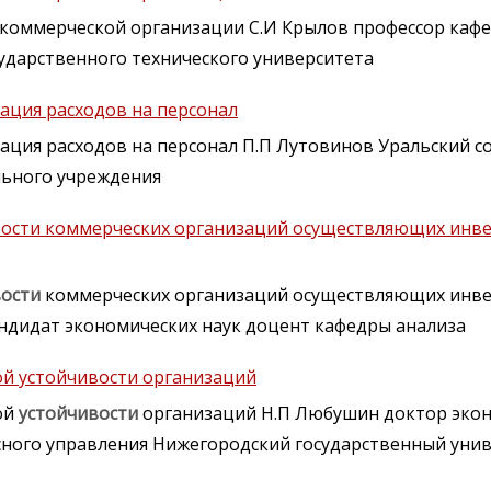
коммерческой организации С.И Крылов профессор каф
сударственного технического университета
ация расходов на персонал
ация расходов на персонал П.П Лутовинов Уральский с
льного учреждения
вости коммерческих организаций осуществляющих инв
вости
коммерческих организаций осуществляющих инв
ндидат экономических наук доцент кафедры анализа
ой устойчивости организаций
ой
устойчивости
организаций Н.П Любушин доктор экон
ного управления Нижегородский государственный уни