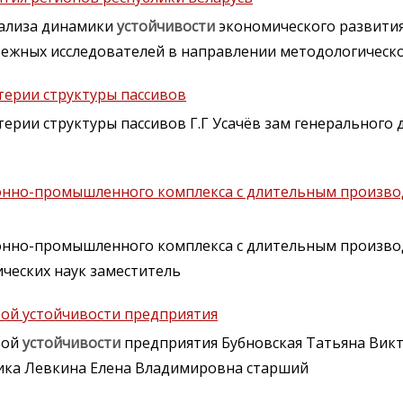
нализа динамики
устойчивости
экономического развити
бежных исследователей в направлении методологическ
терии структуры пассивов
ерии структуры пассивов Г.Г Усачёв зам генерального 
ронно-промышленного комплекса с длительным произв
онно-промышленного комплекса с длительным произв
ческих наук заместитель
ой устойчивости предприятия
вой
устойчивости
предприятия Бубновская Татьяна Вик
ика Левкина Елена Владимировна старший