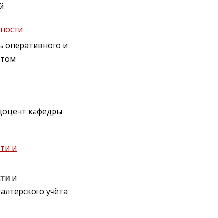
й
дности
ь оперативного и
этом
 доцент кафедры
ти и
сти
и
алтерского учёта