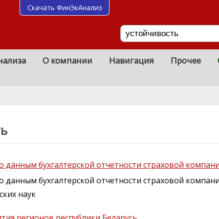
Скачать ФинЭкАнализ
нализа
О компании
Навигация
Прочее
ть
по данным бухгалтерской отчетности страховой компан
о данным бухгалтерской отчетности страховой компани
ских наук
тия регионов республики Беларусь