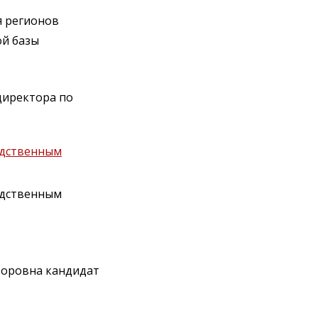
я регионов
ой базы
директора по
одственным
одственным
торовна кандидат