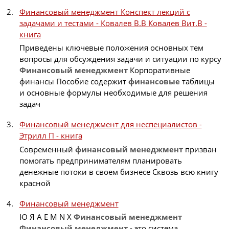
Финансовый менеджмент Конспект лекций с
задачами и тестами - Ковалев В.В Ковалев Вит.В -
книга
Приведены ключевые положения основных тем
вопросы для обсуждения задачи и ситуации по курсу
Финансовый
менеджмент
Корпоративные
финансы Пособие содержит
финансовые
таблицы
и основные формулы необходимые для решения
задач
Финансовый менеджмент для неспециалистов -
Этрилл П - книга
Современный
финансовый
менеджмент
призван
помогать предпринимателям планировать
денежные потоки в своем бизнесе Сквозь всю книгу
красной
Финансовый менеджмент
Ю Я A E M N X
Финансовый
менеджмент
Финансовый
менеджмент
- это система