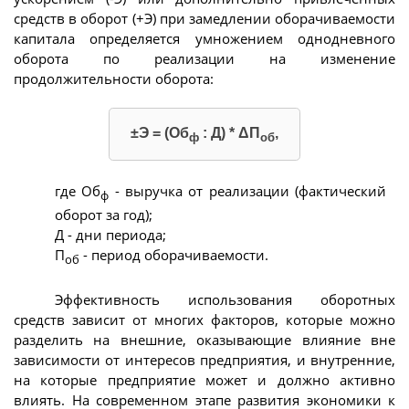
средств в оборот (+Э) при замедлении оборачиваемости
капитала определяется умножением однодневного
оборота по реализации на изменение
продолжительности оборота:
±Э = (Об
: Д) * ΔП
,
ф
об
где Об
- выручка от реализации (фактический
ф
оборот за год);
Д - дни периода;
П
- период оборачиваемости.
об
Эффективность использования оборотных
средств зависит от многих факторов, которые можно
разделить на внешние, оказывающие влияние вне
зависимости от интересов предприятия, и внутренние,
на которые предприятие может и должно активно
влиять. На современном этапе развития экономики к