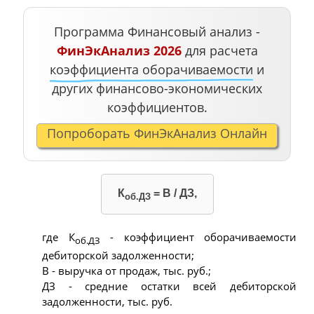
Программа Финансовый анализ -
ФинЭкАнализ 2026
для расчета
коэффициента оборачиваемости
и
других финансово-экономических
коэффициентов.
Попроборать ФинЭкАнализ Онлайн
К
= В / ДЗ,
об.ДЗ
где К
- коэффициент оборачиваемости
об.ДЗ
дебиторской задолженности;
В - выручка от продаж, тыс. руб.;
ДЗ - средние остатки всей дебиторской
задолженности, тыс. руб.