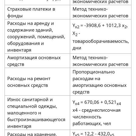
экономических расчетов
Страховые платежи в
Метод технико-
фонды
экономических расчетов
Расходы на аренду и
Y
= -3908,6 + 1012,3 х
,
х2
2
содержание зданий,
X
-
2
сооружений, помещений,
товарооборачиваемость,
оборудования и
дни
инвентаря
Амортизация основных
Метод технико-
средств
экономических расчетов
Пропорционально
Расходы на ремонт
расходам на
основных средств
амортизацию основных
средств
Износ санитарной и
Y
= 670,06 + 0,521
х4
х4
специальной одежды,
х4 - среднесписочная
малоценного н
численность
быстроизнашивающегося
работающих, чел
инвентаря
Y
= 12,2 - 432,0
Расходы на хранение,
х5
х5