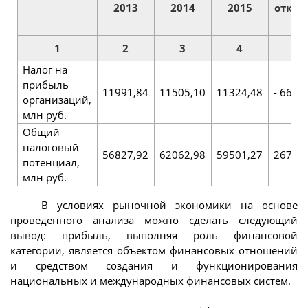
2013
2014
2015
откло
(+,
1
2
3
4
Налог на
прибыль
11991,84
11505,10
11324,48
- 667,
организаций,
млн руб.
Общий
налоговый
56827,92
62062,98
59501,27
2673,3
потенциал,
млн руб.
В условиях рыночной экономики на основе
проведенного анализа можно сделать следующий
вывод: прибыль, выполняя роль финансовой
категории, является объектом финансовых отношений
и средством создания и функционирования
национальных и международных финансовых систем.