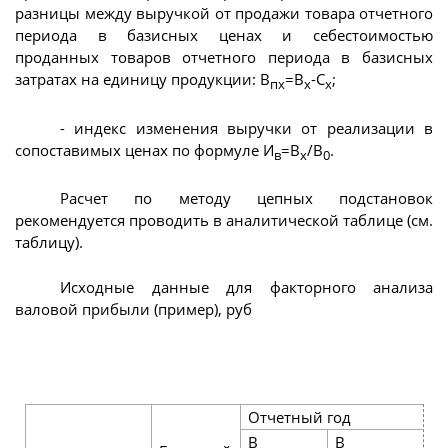
разницы между выручкой от продажи товара отчетного
периода в базисных ценах и себестоимостью
проданных товаров отчетного периода в базисных
затратах на единицу продукции: В
=В
-С
;
пх
х
х
- индекс изменения выручки от реализации в
сопоставимых ценах по формуле И
=В
/В
.
в
х
0
Расчет по методу цепных подстановок
рекомендуется проводить в аналитической таблице (см.
таблицу).
Исходные данные для факторного анализа
валовой прибыли (пример), руб
Отчетный год
В
В