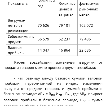
Базисный
Показатель
базисных
фактических
год
ценах и
рыночных
затратах
ценах
Вы ручка-
нетто от
70 626
79 101
102 072
реализации
Себестоимость
56 579
62 237
79 436
продаж
Валовая
14 047
16 864
22 636
прибыль
Расчет воздействия изменения выручки от
продажи товаров можно провести двумя способами:
- как разницу между базовой суммой валовой
прибыли, пересчитанной на индекс изменения
выручки от продажи товаров, и суммой прибыли в
базисном периоде: ΔВ
= В
И
- В
, где ΔВ
- прирост
п
п0
вп
п0
п
валовой прибыли в базисном периоде, В
- сумма
п0
валовой прибыли в базисном периоде;