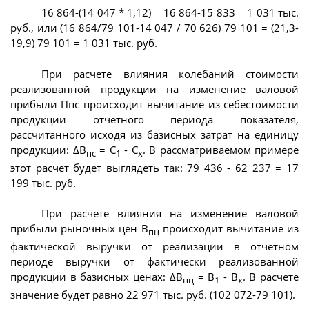
16 864-(14 047 * 1,12) = 16 864-15 833 = 1 031 тыс.
руб., или (16 864/79 101-14 047 / 70 626) 79 101 = (21,3-
19,9) 79 101 = 1 031 тыс. руб.
При расчете влияния колебаний стоимости
реализованной продукции на изменение валовой
прибыли Ппс происходит вычитание из себестоимости
продукции отчетного периода показателя,
рассчитанного исходя из базисных затрат на единицу
продукции: ΔВ
= С
- С
. В рассматриваемом примере
пс
1
х
этот расчет будет выглядеть так: 79 436 - 62 237 = 17
199 тыс. руб.
При расчете влияния на изменение валовой
прибыли рыночных цен В
происходит вычитание из
пц
фактической выручки от реализации в отчетном
периоде выручки от фактически реализованной
продукции в базисных ценах: ΔВ
= В
- В
. В расчете
пц
1
х
значение будет равно 22 971 тыс. руб. (102 072-79 101).