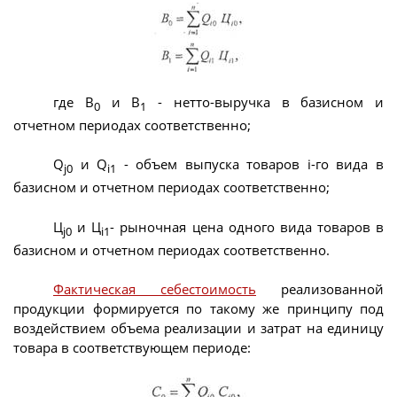
где В
и В
- нетто-выручка в базисном и
0
1
отчетном периодах соответственно;
Q
и Q
- объем выпуска товаров i-го вида в
j0
i1
базисном и отчетном периодах соответственно;
Ц
и Ц
- рыночная цена одного вида товаров в
j0
i1
базисном и отчетном периодах соответственно.
Фактическая себестоимость
реализованной
продукции формируется по такому же принципу под
воздействием объема реализации и затрат на единицу
товара в соответствующем периоде: