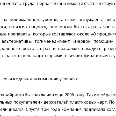
д оплаты труда -первая по значимости статья в структу
ы на минимальном уровне, аптеки вынуждены либо
ски, повысив наценку, они могли бы отыграть часть
ые препараты, которые составляют около 40 проценто
ве альтернативы топ-менеджмент «Первой помощи» 
трольного роста затрат и позволяет находить резе
тех, за контроль над которыми отвечает финансовая сл
олее выгодных для компании условиях
 эквайринга был заключен еще 2006 году. Таким образ
льных покупателей - держателей пластиковых карт. По 
личивался. Спустя три года компания подписала согл