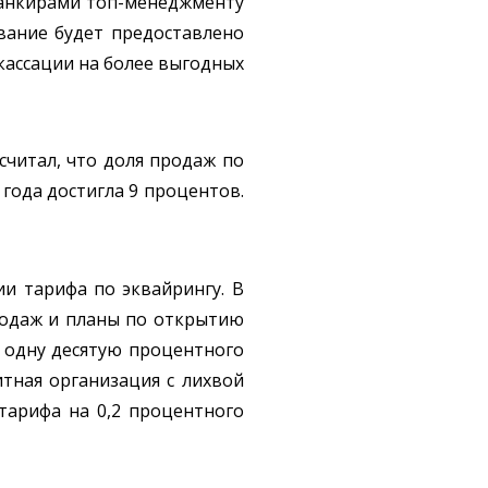
 банкирами топ-менеджменту
вание будет предоставлено
нкассации на более выгодных
читал, что доля продаж по
 года достигла 9 процентов.
и тарифа по эквайрингу. В
родаж и планы по открытию
а одну десятую процентного
тная организация с лихвой
 тарифа на 0,2 процентного