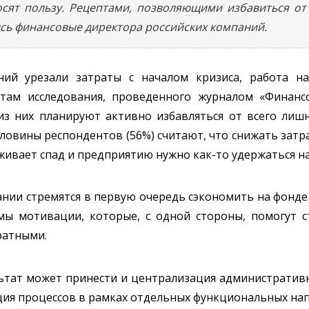
осят пользу. Рецептами, позволяющими избавиться от
ись финансовые директора российских компаний.
ий урезали затраты с началом кризиса, работа н
татам исследования, проведенного журналом «Финан
з них планируют активно избавляться от всего лишне
ловины респондентов (56%) считают, что снижать затр
живает спад и предприятию нужно как-то удержаться на
ании стремятся в первую очередь сэкономить на фонде
мы мотивации, которые, с одной стороны, помогут 
тратными.
тат может принести и централизация административн
ация процессов в рамках отдельных функциональных на