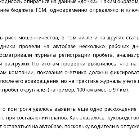
ходилось опираться на данные «дочки». Таким образом
ение бюджета ГСМ, одновременно определяло и ключ
 риск мошенничества, в том числе и на других стать
удники провели на автобазе несколько рабочих дн
росматривали журналы регистрации пробега, анализ
и разгрузки. По итогам проверки выяснилось, что на
лам компании, показания счетчика должны фиксирова
и после его возвращения, но на практике журналы учет
 пробег округлялся (например, 100 км вместо 97 км).
его контроля удалось выявить еще одно расхождение
о при составлении планов. Как оказалось, руководство
 оставаться на автобазе, поскольку водители в отпуск