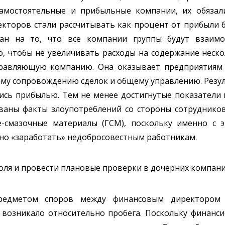
амостоятельные и прибыльные компании, их обязал
екторов стали рассчитывать как процент от прибыли 
лан на то, что все компании группы будут взаимо
, чтобы не увеличивать расходы на содержание неско
равляющую компанию. Она оказывает предприятиям 
кому сопровождению сделок и общему управлению. Резу
лись прибылью. Тем не менее достигнутые показатели
ваны факты злоупотреблений со стороны сотруднико
-смазочные материалы (ГСМ), поскольку именно с э
ьно «заработать» недобросовестным работникам.
роля и провести плановые проверки в дочерних компан
редметом споров между финансовым директором 
 возникало относительно пробега. Поскольку финанс