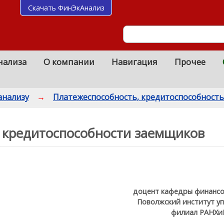
Скачать ФинЭкАнализ
нализа
О компании
Навигация
Прочее
анализу
→
Платежеспособность, кредитоспособность
е кредитоспособности заемщиков
доцент кафедры финансо
Поволжский институт уп
филиал РАНХиГ