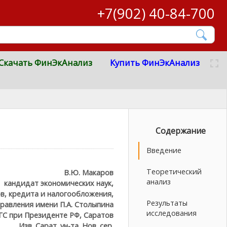
+7(902) 40-84-700
Скачать ФинЭкАнализ
Купить ФинЭкАнализ
Содержание
Введение
Теоретический
В.Ю. Макаров
анализ
кандидат экономических наук,
в, кредита и налогообложения,
Результаты
равления имени П.А. Столыпина
исследования
С при Президенте РФ, Саратов
Изв. Сарат. ун-та. Нов. сер.