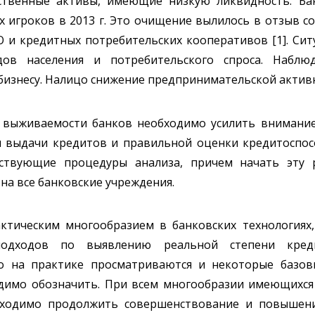
ственные активы, имеющие низкую ликвидность. Ба
 игроков в 2013 г. Это очищение вылилось в отзыв с
 и кредитных потребительских кооперативов [1]. Сит
ов населения и потребительского спроса. Наблюд
бизнесу. Налицо снижение предпринимательской актив
е выживаемости банков необходимо усилить внимани
ти выдачи кредитов и правильной оценки кредитоспо
ствующие процедуры анализа, причем начать эту 
на все банковские учреждения.
актическим многообразием в банковских технология
подходов по выявлению реальной степени креди
о на практике просматриваются и некоторые базов
димо обозначить. При всем многообразии имеющихся
бходимо продолжить совершенствование и повышен