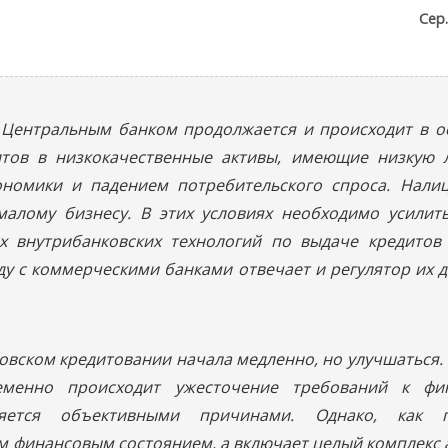
Сер
 Центральным банком продолжается и происходит в о
тов в низкокачественные активы, имеющие низкую л
ономики и падением потребительского спроса. Нали
малому бизнесу. В этих условиях необходимо усилит
х внутрибанковских технологий по выдаче кредитов
ду с коммерческими банками отвечает и регулятор их д
ковском кредитовании начала медленно, но улучшаться.
еменно происходит ужесточение требований к фи
яется объективными причинами. Однако, как по
м финансовым состоянием, а включает целый комплекс а