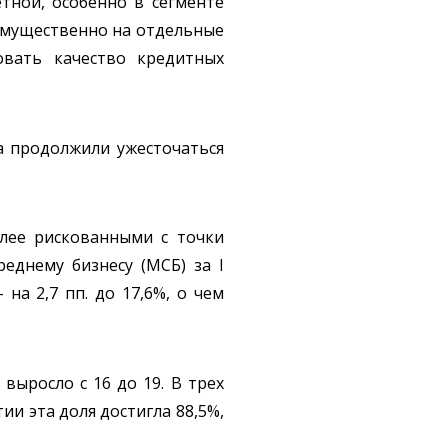
тной, особенно в сегменте
имущественно на отдельные
овать качество кредитных
 продолжили ужесточаться
олее рискованными с точки
еднему бизнесу (МСБ) за I
на 2,7 пп. до 17,6%, о чем
ыросло с 16 до 19. В трех
ии эта доля достигла 88,5%,