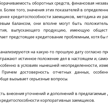
борачиваемость оборотных средств, финансовая незав
х. Более того, значения этих показателей в определенн
ценке кредитоспособности заемщиков, методика их рас
улевым балансом, они вполне могут быть положител
ятия, выпускающего продукцию, имеющую общест
лает предстоящее кредитование проблемным, хотя бы 
й анализируются на какую-то прошлую дату согласно 
отражают истинное положение дел в настоящем и, само
особенно в условиях нынешней неопределенности, изм
. Причем достоверность отчетных данных, особе
бще вызывает серьезные вопросы.
ть внесения уточнений и дополнений в предлагаемые 
 кредитоспособности корпоративных заемщиков.