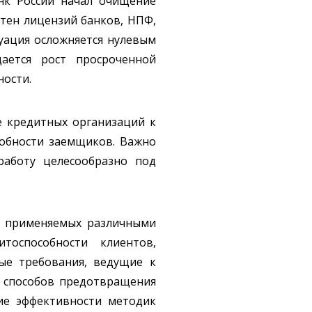
нк России начал очищение
отен лицензий банков, НПФ,
уация осложняется нулевым
ается рост просроченной
ности.
е кредитных организаций к
собности заемщиков. Важно
работу целесообразно под
х, применяемых различными
тоспособности клиентов,
ые требования, ведущие к
 способов предотвращения
ие эффективности методик