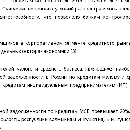
о кредитам во II квартале 2016 г. стала более заме
. Смягчение неценовых условий распространялось пре
итоспособности, что позволило банкам контролир
мщиков в корпоративном сегменте кредитного рынка
дельных секторах экономики [3].
ителей малого и среднего бизнеса, являющихся наиб
ной задолженности в России по кредитам малому и ср
 по кредитам индивидуальным предпринимателям (ИП) - 
ной задолженности по кредитам МСБ превышает 20%, в
область, республики Калмыкия и Ингушетия). В Ингушет
.