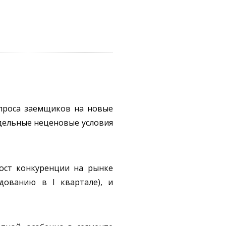
проса заемщиков на новые
отдельные неценовые условия
ост конкуренции на рынке
едованию в I квартале), и