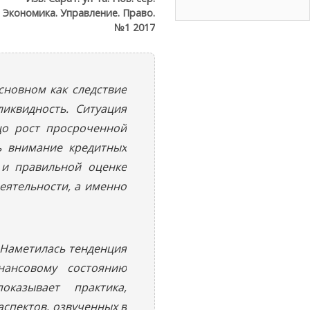
. Экономика. Управление. Право.
№1 2017
сновном как следствие
иквидность. Ситуация
цо рост просроченной
ь внимание кредитных
 и правильной оценке
еятельности, а именно
 Наметилась тенденция
нансовому состоянию
казывает практика,
спектов, озвученных в