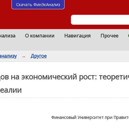
Скачать ФинЭкАнализ
нализа
О компании
Навигация
Прочее
анализу
→
Другое
ов на экономический рост: теорети
реалии
Финансовый Университет при Правит