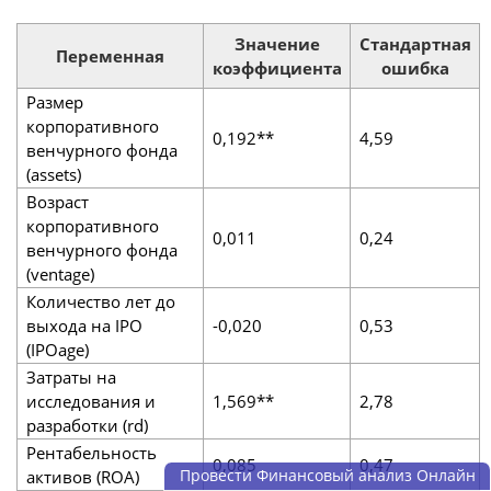
Значение
Стандартная
Переменная
коэффициента
ошибка
Размер
корпоративного
0,192**
4,59
венчурного фонда
(assets)
Возраст
корпоративного
0,011
0,24
венчурного фонда
(ventage)
Количество лет до
выхода на IPO
-0,020
0,53
(IPOage)
Затраты на
исследования и
1,569**
2,78
разработки (rd)
Рентабельность
0,085
0,47
активов (ROA)
Провести Финансовый анализ Онлайн