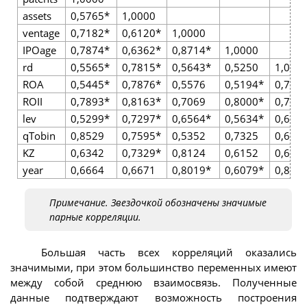
assets
0,5765*
1,0000
ventage
0,7182*
0,6120*
1,0000
IPOage
0,7874*
0,6362*
0,8714*
1,0000
rd
0,5565*
0,7815*
0,5643*
0,5250
1,000
ROA
0,5445*
0,7876*
0,5576
0,5194*
0,786
ROII
0,7893*
0,8163*
0,7069
0,8000*
0,740
lev
0,5299*
0,7297*
0,6564*
0,5634*
0,677
qTobin
0,8529
0,7595*
0,5352
0,7325
0,685
KZ
0,6342
0,7329*
0,8124
0,6152
0,638
year
0,6664
0,6671
0,8019*
0,6079*
0,802
Примечание. Звездочкой обозначены значимые
парные корреляции.
Большая часть всех корреляций оказались
значимыми, при этом большинство переменных имеют
между собой среднюю взаимосвязь. Полученные
данные подтверждают возможность построения