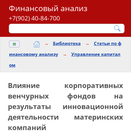
Финансовый анализ
+7(902) 40-84-700
≡
→
Библиотека
→
Статьи по ф
инансовому анализу
→
Управление капитал
ом
Влияние корпоративных
венчурных фондов на
результаты инновационной
деятельности материнских
компаний