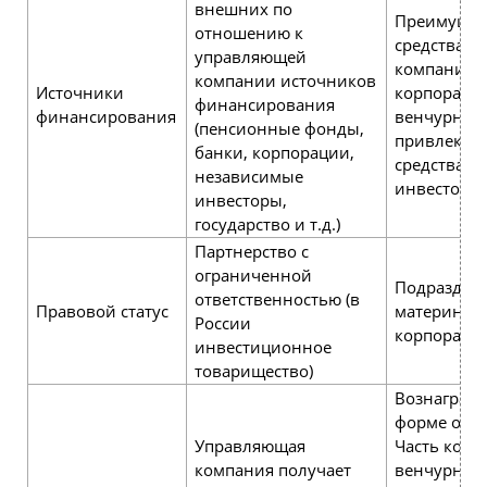
внешних по
Преимущес
отношению к
средства м
управляющей
компании (
компании источников
Источники
корпорати
финансирования
финансирования
венчурных
(пенсионные фонды,
привлекаю
банки, корпорации,
средства в
независимые
инвесторов
инвесторы,
государство и т.д.)
Партнерство с
ограниченной
Подраздел
ответственностью (в
Правовой статус
материнск
России
корпораци
инвестиционное
товарищество)
Вознагражд
форме опла
Управляющая
Часть кор
компания получает
венчурных