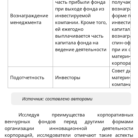
часть прибыли фонда
получают
при выходе фонда из
вознагражд
Вознаграждение
инвестируемой
форме проц
менеджмента
компании. Кроме того,
инвестиру
ей ежегодно
капитала и
выплачивается часть
вознагражд
капитала фонда на
спин-офф 
ведение деятельности
при их отд
материнск
корпораци
Совет дире
Подотчетность
Инвесторы
материнск
компании
Источник: составлено авторами
Исследуя преимущества корпоративных
венчурных фондов перед другими формами
организации инновационной деятельности
корпораций, исследователи отмечают такие аспекты