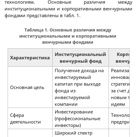
технологиям. Основные различия между
институциональными и корпоративными венчурными
фондами представлены в табл. 1.
Таблица 1. Основные различия между
институциональными и корпоративными
венчурными фондами
Институциональный
Корпор
Характеристика
венчурный фонд
венчурн
Получение дохода на
Реализаци
инвестируемый
инноваци
капитал при выходе
стратегии 
Основная цель
фонда из
за счет дос
инвестируемой
новым тех
компании
идеям
Инвестирование
Сфера
Технологич
(профессиональные
деятельности
предприни
инвесторы)
Широкий спектр