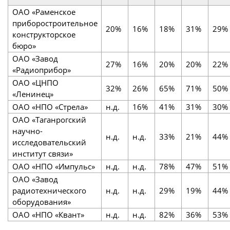
ОАО «Раменское
приборостроительное
20%
16%
18%
31%
29%
конструкторское
бюро»
ОАО «Завод
27%
16%
20%
20%
22%
«Радиоприбор»
ОАО «ЦНПО
32%
26%
65%
71%
50%
«Ленинец»
ОАО «НПО «Стрела»
н.д.
16%
41%
31%
30%
ОАО «Таганрогский
научно-
н.д.
н.д.
33%
21%
44%
исследовательский
институт связи»
ОАО «НПО «Импульс»
н.д.
н.д.
78%
47%
51%
ОАО «Завод
радиотехнического
н.д.
н.д.
29%
19%
44%
оборудования»
ОАО «НПО «Квант»
н.д.
н.д.
82%
36%
53%