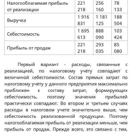
Налогооблагаемая прибыль
221
256
78
от реализации
218
160
133
1 916
1 181
188
Выручка
831
125
504
1 695
888
103
Себестоимость
613
090
424
221
293
85
Прибыль от продаж
218
035
080
Первый вариант - расходы, связанные с
реализацией, по налоговому учёту совпадают с
величиной себестоимости. Состав прямых затрат по
налоговому учёту у данного предприятия максимально
приближен к составу затрат, формирующих
себестоимость, поэтому значения прибылей
практически совпадают. Во втором и третьем случаях
расходы в налоговом учете значительно выше, чем
себестоимость реализованной продукции. Поэтому
налогооблагаемая прибыль от реализации меньше, чем
прибыль от продаж. Прежде всего, это связано с тем,