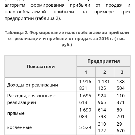
алгоритм формирования прибыли от продаж и
налогооблагаемой прибыли на примере трех
предприятий (таблица 2).
Таблица 2. Формирование налогооблагаемой прибыли
от реализации и прибыли от продаж за 2016 г. (тыс.
руб.)
Предприятия
Показатели
1
2
3
1 916
1 181
188
Доходы от реализации
831
125
504
Расходы, связанные с
1 695
924
110
реализацией
613
965
371
1 690
614
80
прямые
084
793
701
310
29
косвенные
5 529
172
670