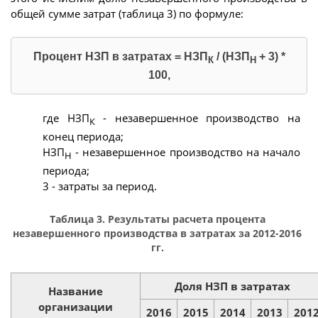
общей сумме затрат (таблица 3) по формуле:
Процент НЗП в затратах = НЗП
/ (НЗП
+ 3) *
К
Н
100,
где НЗП
- незавершенное производство на
К
конец периода;
НЗП
- незавершенное производство на начало
Н
периода;
3 - затраты за период.
Таблица 3. Результаты расчета процента
незавершенного производства в затратах за 2012-2016
гг.
Доля НЗП в затратах
Название
организации
2016
2015
2014
2013
201