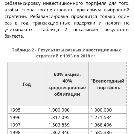
ребалансировку инвестиционного портфеля для того,
чтобы снова соответствовать критериям выбранной
стратегии. Ребаланси-ровка проводится только один
раз в год, транзакционные издержки и налоги не
учитываются. Таблица 2 показывает результаты
бэктеста.
Таблица 2 - Результаты разных инвестиционных
стратегий с 1995 по 2018 гг.
60% акции,
40%
"Всепогодный"
Год
среднесрочные
портфель
облигации
1995
1.000.000
1.000.000
1
1996
1.317.095
1.271.534
1
1997
1.503.859
1.368.406
1
1998
1.862.346
1.585.386
1