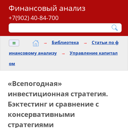
Финансовый анализ
+7(902) 40-84-700
≡
→
Библиотека
→
Статьи по ф
инансовому анализу
→
Управление капитал
ом
«Всепогодная»
инвестиционная стратегия.
Бэктестинг и сравнение с
консервативными
стратегиями