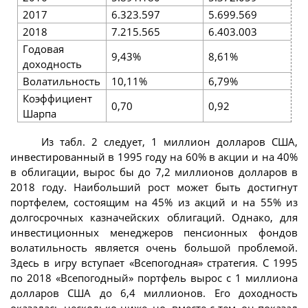
2017
6.323.597
5.699.569
3
2018
7.215.565
6.403.003
4
Годовая
9,43%
8,61%
6
доходность
Волатильность
10,11%
6,79%
8
Коэффициент
0,70
0,92
0
Шарпа
Из табл. 2 следует, 1 миллион долларов США,
инвестированный в 1995 году на 60% в акции и на 40%
в облигации, вырос бы до 7,2 миллионов долларов в
2018 году. Наибольший рост может быть достигнут
портфелем, состоящим на 45% из акций и на 55% из
долгосрочных казначейских облигаций. Однако, для
инвестиционных менеджеров пенсионных фондов
волатильность является очень большой проблемой.
Здесь в игру вступает «Всепогодная» стратегия. С 1995
по 2018 «Всепогодный» портфель вырос с 1 миллиона
долларов США до 6,4 миллионов. Его доходность
оказалась несколько ниже, но, вместе с тем, он показал