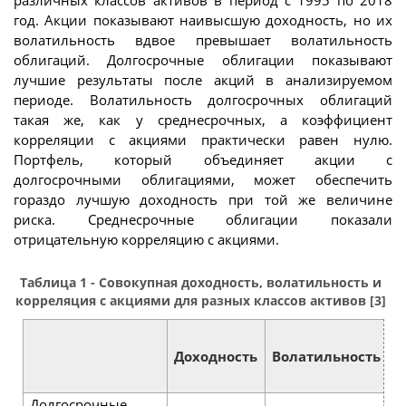
различных классов активов в период с 1995 по 2018
год. Акции показывают наивысшую доходность, но их
волатильность вдвое превышает волатильность
облигаций. Долгосрочные облигации показывают
лучшие результаты после акций в анализируемом
периоде. Волатильность долгосрочных облигаций
такая же, как у среднесрочных, а коэффициент
корреляции с акциями практически равен нулю.
Портфель, который объединяет акции с
долгосрочными облигациями, может обеспечить
гораздо лучшую доходность при той же величине
риска. Среднесрочные облигации показали
отрицательную корреляцию с акциями.
Таблица 1 - Совокупная доходность, волатильность и
корреляция с акциями для разных классов активов [3]
К
Доходность
Волатильность
к
Долгосрочные