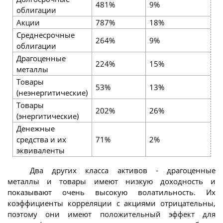
481%
9%
-
облигации
Акции
787%
18%
1
Среднесрочные
264%
9%
-
облигации
Драгоценные
224%
15%
-
металлы
Товары
53%
13%
-
(неэнергитические)
Товары
202%
26%
-
(энергитические)
Денежные
средства и их
71%
2%
0
эквиваленты
Два других класса активов - драгоценные
металлы и товары имеют низкую доходность и
показывают очень высокую волатильность. Их
коэффициенты корреляции с акциями отрицательны,
поэтому они имеют положительный эффект для