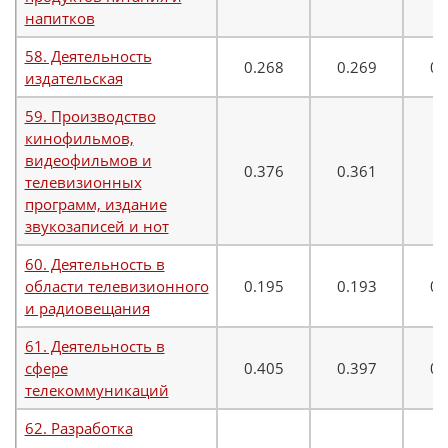
напитков
58. Деятельность
0.268
0.269
0.
издательская
59. Производство
кинофильмов,
видеофильмов и
0.376
0.361
0
телевизионных
программ, издание
звукозаписей и нот
60. Деятельность в
области телевизионного
0.195
0.193
0.
и радиовещания
61. Деятельность в
сфере
0.405
0.397
0.
телекоммуникаций
62. Разработка