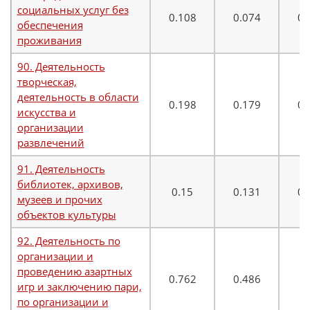
социальных услуг без
0.108
0.074
0.
обеспечения
проживания
90. Деятельность
творческая,
деятельность в области
0.198
0.179
0.
искусства и
организации
развлечений
91. Деятельность
библиотек, архивов,
0.15
0.131
0.
музеев и прочих
объектов культуры
92. Деятельность по
организации и
проведению азартных
0.762
0.486
0
игр и заключению пари,
по организации и