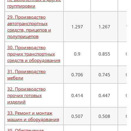
группировки
29. Производство
автотранспортных
1.297
1.267
1.
средств, прицепов и
полуприцепов
30. Производство
прочих транспортных
0.9
0.855
0.
средств и оборудования
31. Производство
0.706
0.745
0.
мебели
32. Производство
прочих готовых
0.414
0.447
0.
изделий
33. Ремонт и монтаж
0.507
0.508
0.
машин и оборудования
35. Обеспечение