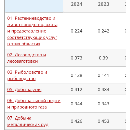
2024
2023
2
01. Растениеводство и
животноводство, охота
и предоставление
0.224
0.242
0.
соответствующих услуг
в этих областях
02. Лесоводство и
0.373
0.39
0.
лесозаготовки
03. Рыболовство и
0.128
0.141
0.
рыбоводство
05. Добыча угля
0.412
0.484
0.
06. Добыча сырой нефти
0.344
0.343
0
и природного газа
07. Добыча
0.426
0.453
0.
металлических руд