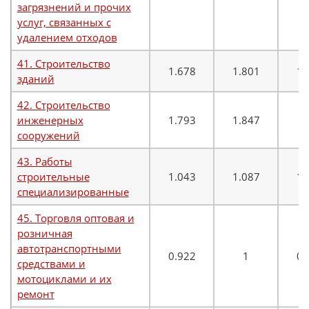
загрязнений и прочих
услуг, связанных с
удалением отходов
41. Строительство
1.678
1.801
1.
зданий
42. Строительство
инженерных
1.793
1.847
1
сооружений
43. Работы
строительные
1.043
1.087
1.
специализированные
45. Торговля оптовая и
розничная
автотранспортными
0.922
1
0.
средствами и
мотоциклами и их
ремонт