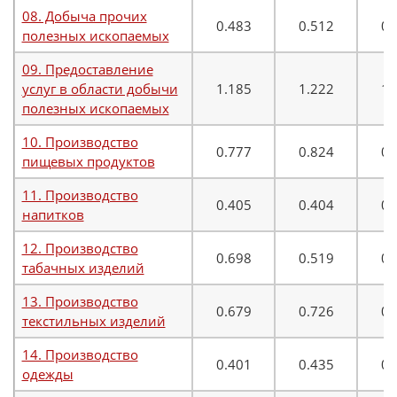
08. Добыча прочих
0.483
0.512
0.
полезных ископаемых
09. Предоставление
услуг в области добычи
1.185
1.222
1.
полезных ископаемых
10. Производство
0.777
0.824
0.
пищевых продуктов
11. Производство
0.405
0.404
0.
напитков
12. Производство
0.698
0.519
0.
табачных изделий
13. Производство
0.679
0.726
0.
текстильных изделий
14. Производство
0.401
0.435
0.
одежды