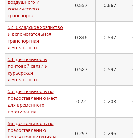
воздушного и
0.557
0.667
0.
космического
транспорта
52. Складское хозяйство
и вспомогательная
0.846
0.847
0.
транспортная
деятельность
53. Деятельность
почтовой связи и
0.587
0.597
0.
курьерская
деятельность
55. Деятельность по
предоставлению мест
0.22
0.203
0.
для временного
проживания
56. Деятельность по
предоставлению
0.297
0.296
0.
продуктов питания и