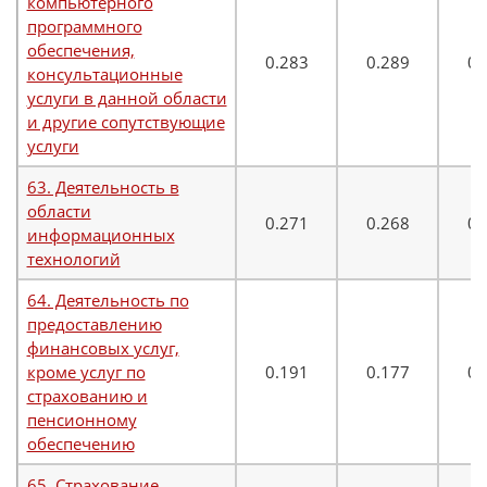
компьютерного
программного
обеспечения,
0.283
0.289
0.
консультационные
услуги в данной области
и другие сопутствующие
услуги
63. Деятельность в
области
0.271
0.268
0.
информационных
технологий
64. Деятельность по
предоставлению
финансовых услуг,
кроме услуг по
0.191
0.177
0.
страхованию и
пенсионному
обеспечению
65. Страхование,