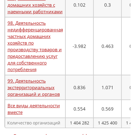
домашних хозяйств с
0.102
0.3
0.
наемными работниками
98. Деятельность
недифференцированная
частных домашних
хозяйств по
-3.982
0.463
0.
производству товаров и
предоставлению услуг
для собственного
потребления
99. Деятельность
экстерриториальных
0.836
1.071
0.
организаций и органов
Все виды деятельности
0.554
0.569
0.
вместе
Количество организаций
1 404 282
1 425 400
1 42