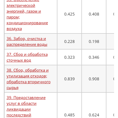
электрической
энергией, газом и
0.425
0.408
0.
паром;
кондиционирование
воздуха
36. Забор, очистка и
0.228
0.198
0
распределение воды
37. Сбор и обработка
0.323
0.346
0.
сточных вод
38. Сбор, обработка и
утилизация отходов;
0.839
0.908
0.
обработка вторичного
сырья
39. Предоставление
услуг в области
ликвидации
последствий
0.485
0.624
0.