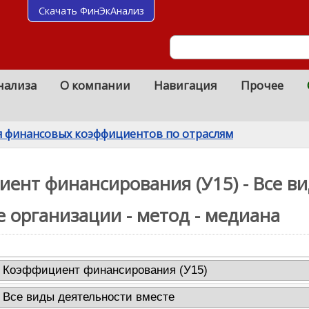
Скачать ФинЭкАнализ
нализа
О компании
Навигация
Прочее
я финансовых коэффициентов по отраслям
иент финансирования (У15) - Все в
се организации - метод - медиана