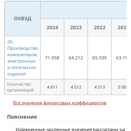
ОКВЭД
2024
2023
2022
2021
26.
Производство
компьютеров,
71.958
64.212
65.539
63.194
электронных
и оптических
изделий
Количество
4 611
4 512
4 513
5 009
организаций
Все значения финансовых коэффициентов
Пояснение
Усредненные численные значения рассчитаны на