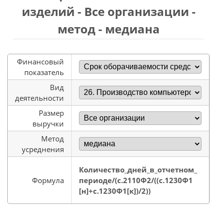
изделий - Все организации -
метод - медиана
Финансовый
показатель
Вид
деятельности
Размер
выручки
Метод
усреднения
Количество_дней_в_отчетном_
Формула
периоде/(с.2110Ф2/((с.1230Ф1
[н]+с.1230Ф1[к])/2))