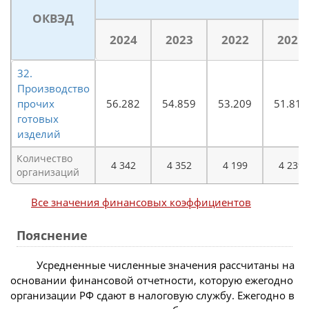
ОКВЭД
2024
2023
2022
2021
32.
Производство
прочих
56.282
54.859
53.209
51.819
готовых
изделий
Количество
4 342
4 352
4 199
4 239
организаций
Все значения финансовых коэффициентов
Пояснение
Усредненные численные значения рассчитаны на
основании финансовой отчетности, которую ежегодно
организации РФ сдают в налоговую службу. Ежегодно в