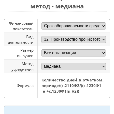
метод - медиана
Финансовый
показатель
Вид
деятельности
Размер
выручки
Метод
усреднения
Количество_дней_в_отчетном_
Формула
периоде/(с.2110Ф2/((с.1230Ф1
[н]+с.1230Ф1[к])/2))