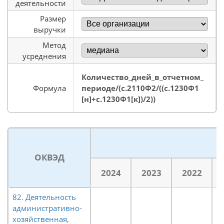
деятельности
Размер
выручки
Метод
усреднения
Количество_дней_в_отчетном_
Формула
периоде/(с.2110Ф2/((с.1230Ф1
[н]+с.1230Ф1[к])/2))
ОКВЭД
2024
2023
2022
82. Деятельность
административно-
хозяйственная,