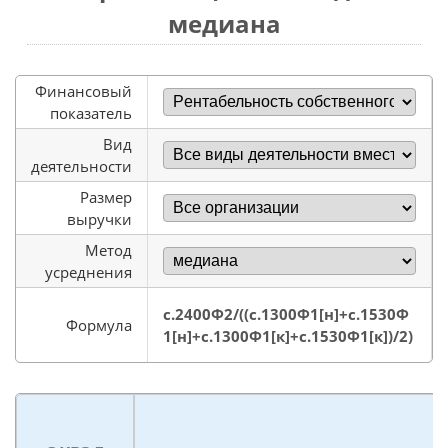
медиана
Финансовый
показатель
Вид
деятельности
Размер
выручки
Метод
усреднения
с.2400Ф2/((с.1300Ф1[н]+с.1530Ф
Формула
1[н]+с.1300Ф1[к]+с.1530Ф1[к])/2)