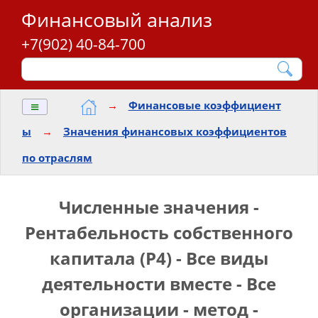
Финансовый анализ
+7(902) 40-84-700
≡
→
Финансовые коэффициент
ы
→
Значения финансовых коэффициентов
по отраслям
Численные значения -
Pентабельность cобственного
капитала (Р4) - Все виды
деятельности вместе - Все
организации - метод -