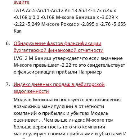
аудите
ТАТА Δп.5-Δп.11-Δп.12 Δп.13 Δп.14-п.7к п.4к x
-0.168 x 0.0 -0.168
M-score
Бениша
x -3.029 x
-2.22 -5.249
M-score
Роксас x -2.895 x -2.76 -5.655
Как
Обнаружение фактов фальсификации
бухгалтерской финансовой отчетности
LVGI 2 М
Бениш
утверждает что если значение
M-score
превышает -2.22 то это свидетельствует
о фальсификации прибыли Например
Индекс дневных продаж в дебиторской
задолженности
Модель
Бениша
используется для выявления
возможных манипуляций в отчетности
компаний о прибылях и убытках Модель
оценивает ... Чем выше индекс
M-score
тем
больше вероятность того что компания
манипулирует своими прибылями и убытками И