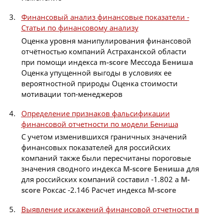
Финансовый анализ финансовые показатели -
Статьи по финансовому анализу
Оценка уровня манипулирования финансовой
отчётностью компаний Астраханской области
при помощи индекса
m-score
Мессода
Бениша
Оценка упущенной выгоды в условиях ее
вероятностной природы Оценка стоимости
мотивации топ-менеджеров
Определение признаков фальсификации
финансовой отчетности по модели Бениша
С учетом изменившихся граничных значений
финансовых показателей для российских
компаний также были пересчитаны пороговые
значения сводного индекса
M-score
Бениша
для
для российских компаний составил -1.802 а
M-
score
Роксас -2.146 Расчет индекса
M-score
Выявление искажений финансовой отчетности в