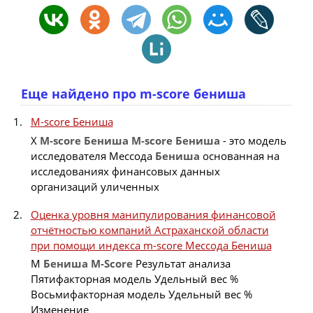
Еще найдено про m-score бениша
M-score Бениша
X
M-score
Бениша
M-score
Бениша
- это модель
исследователя Мессода
Бениша
основанная на
исследованиях финансовых данных
организаций уличенных
Оценка уровня манипулирования финансовой
отчётностью компаний Астраханской области
при помощи индекса m-score Мессода Бениша
М
Бениша
M-Score
Результат анализа
Пятифакторная модель Удельный вес %
Восьмифакторная модель Удельный вес %
Изменение